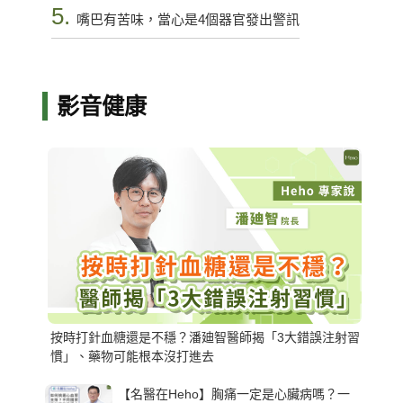
5.
嘴巴有苦味，當心是4個器官發出警訊
影音健康
按時打針血糖還是不穩？潘廸智醫師揭「3大錯誤注射習
慣」、藥物可能根本沒打進去
【名醫在Heho】胸痛一定是心臟病嗎？一