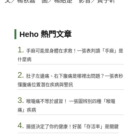
文／楊依嘉 圖／楊紹楚 影音／黃子軒
Heho 熱門文章
1.
手麻可能是身體在求救！一張表判讀「手麻」是
什麼病
2.
肚子左邊痛、右下腹痛是哪裡出問題？一張表秒
懂腹痛位置潛在疾病與警訊
3.
喉嚨痛不等於感冒！ 一張圖辨別四種「喉嚨
痛」疾病
4.
腸道決定了你的健康！好菌「存活率」是關鍵