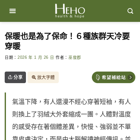
Skip
to
content
保暖也是為了保命！６種族群天冷要
穿暖
日期：
2026 年 1 月 26 日
作者：
巫俊郡
分享
放大字體
氣溫下降，有人還漫不經心穿著短袖，有人
則換上了羽絨大外套縮成一團。人體對溫度
的感受存在著個體差異，快慢、強弱並不單
靠皮膚決定，而是由大腦解讀神經傳訊。並