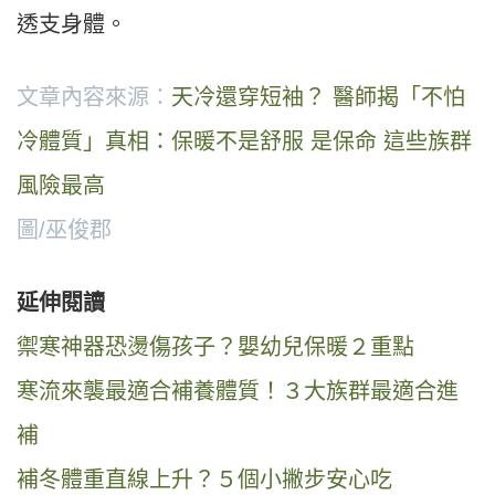
透支身體。
文章內容來源：
天冷還穿短袖？ 醫師揭「不怕
冷體質」真相：保暖不是舒服 是保命 這些族群
風險最高
圖/巫俊郡
延伸閱讀
禦寒神器恐燙傷孩子？嬰幼兒保暖２重點
寒流來襲最適合補養體質！３大族群最適合進
補
補冬體重直線上升？５個小撇步安心吃