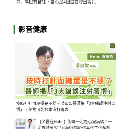
5.
嘴巴有苦味，當心是4個器官發出警訊
影音健康
按時打針血糖還是不穩？潘廸智醫師揭「3大錯誤注射習
慣」、藥物可能根本沒打進去
【名醫在Heho】胸痛一定是心臟病嗎？一
定要裝支架？心臟科權威張其任主任解析支