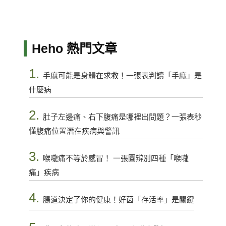
Heho 熱門文章
1.
手麻可能是身體在求救！一張表判讀「手麻」是
什麼病
2.
肚子左邊痛、右下腹痛是哪裡出問題？一張表秒
懂腹痛位置潛在疾病與警訊
3.
喉嚨痛不等於感冒！ 一張圖辨別四種「喉嚨
痛」疾病
4.
腸道決定了你的健康！好菌「存活率」是關鍵