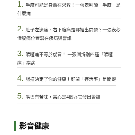
1.
手麻可能是身體在求救！一張表判讀「手麻」是
什麼病
2.
肚子左邊痛、右下腹痛是哪裡出問題？一張表秒
懂腹痛位置潛在疾病與警訊
3.
喉嚨痛不等於感冒！ 一張圖辨別四種「喉嚨
痛」疾病
4.
腸道決定了你的健康！好菌「存活率」是關鍵
5.
嘴巴有苦味，當心是4個器官發出警訊
影音健康