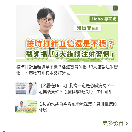
按時打針血糖還是不穩？潘廸智醫師揭「3大錯誤注射習
慣」、藥物可能根本沒打進去
【名醫在Heho】胸痛一定是心臟病嗎？一
定要裝支架？心臟科權威張其任主任解析支
架種類、風險與選擇關鍵
心房顫動診斷與消融治療趨勢：雙能量技術
發展
更多影音