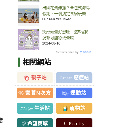
出國花費難抓？全包式海島
假期，一價搞定食宿玩樂，
省錢更省心！
PR・Club Med Taiwan
突然頭暈好想吐！這5種狀
況都可能導致暈眩
2024-08-10
Recommended by
相關網站
親子站
癌症站
營養N次方
運動站
生活站
寵物站
當
希望商城