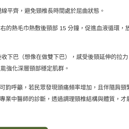
視線平齊，避免頸椎長時間處於屈曲狀態。
 左右的熱毛巾熱敷後頸部 15 分鐘，促進血液循環，
後收下巴（想像在做雙下巴），感受後頸延伸的拉力
次，這能強化深層頸部穩定肌群。
可鈞呼籲，若民眾發現頭痛頻率增加，且伴隨肩頸
專業中醫師的診斷，透過調理頸椎結構與體質，才