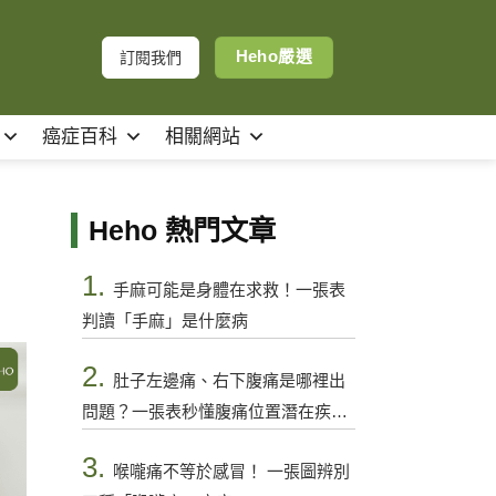
Heho嚴選
訂閱我們
癌症百科
相關網站
Heho 熱門文章
1.
手麻可能是身體在求救！一張表
判讀「手麻」是什麼病
2.
肚子左邊痛、右下腹痛是哪裡出
問題？一張表秒懂腹痛位置潛在疾病
與警訊
3.
喉嚨痛不等於感冒！ 一張圖辨別