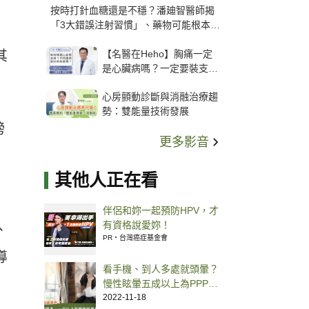
按時打針血糖還是不穩？潘廸智醫師揭
「3大錯誤注射習慣」、藥物可能根本沒
打進去
【名醫在Heho】胸痛一定
其
是心臟病嗎？一定要裝支
架？心臟科權威張其任主任
心房顫動診斷與消融治療趨
解析支架種類、風險與選擇
勢：雙能量技術發展
關鍵
膀
更多影音
其他人正在看
伴侶和妳一起預防HPV，才
有資格說愛妳！
、
PR・台灣癌症基金會
導
看手機、到人多處就頭暈？
慢性眩暈五成以上為PPPD
好發於「這年紀」
2022-11-18