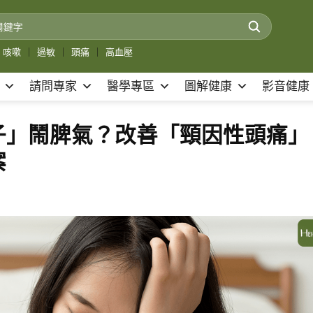
咳嗽
｜
過敏
｜
頭痛
｜
高血壓
請問專家
醫學專區
圖解健康
影音健康
子」鬧脾氣？改善「頸因性頭痛」
案