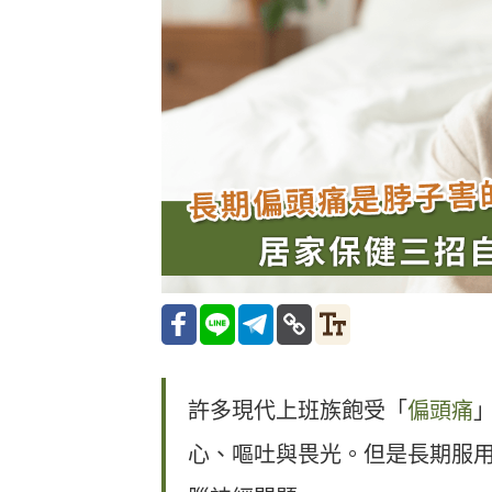
許多現代上班族飽受「
偏頭痛
心、嘔吐與畏光。但是長期服