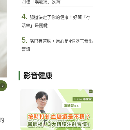
四種「喉嚨痛」疾病
4.
腸道決定了你的健康！好菌「存
活率」是關鍵
5.
嘴巴有苦味，當心是4個器官發出
警訊
影音健康
的