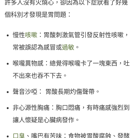
許多人沒有火燒心，卻因為以下症狀看了好幾
個科別才發現是胃問題：
慢性
咳嗽
：胃酸刺激氣管引發反射性咳嗽，
常被誤認為感冒或
過敏
。
喉嚨異物感：總覺得喉嚨卡了一塊東西，吐
不出來也吞不下去。
聲音沙啞： 胃酸長期灼傷聲帶。
非心源性胸痛：胸口悶痛，有時痛感強烈到
讓人懷疑是心臟病發作。
口臭
、嘴巴有苦味：食物被胃酸腐蝕、發酵