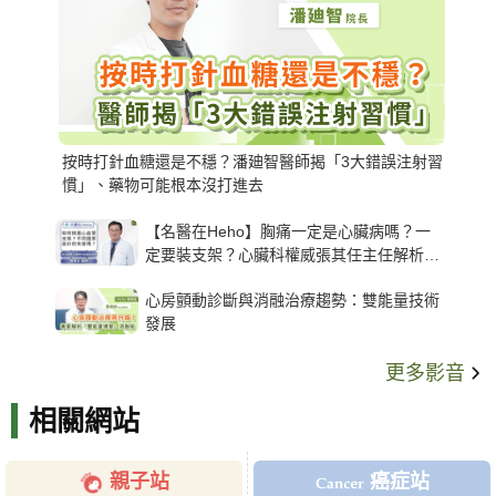
按時打針血糖還是不穩？潘廸智醫師揭「3大錯誤注射習
慣」、藥物可能根本沒打進去
【名醫在Heho】胸痛一定是心臟病嗎？一
定要裝支架？心臟科權威張其任主任解析支
架種類、風險與選擇關鍵
心房顫動診斷與消融治療趨勢：雙能量技術
發展
更多影音
相關網站
親子站
癌症站