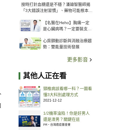
按時打針血糖還是不穩？潘廸智醫師揭
「3大錯誤注射習慣」、藥物可能根本沒
打進去
【名醫在Heho】胸痛一定
是心臟病嗎？一定要裝支
架？心臟科權威張其任主任
心房顫動診斷與消融治療趨
解析支架種類、風險與選擇
勢：雙能量技術發展
關鍵
更多影音
其他人正在看
頸椎病該看哪一科？一圖看
、
懂3大科別處理方式
2021-12-12
加
1/2機率淪陷！你是好男人
還是渣男？關鍵在這
PR・台灣癌症基金會