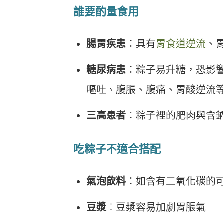
誰要酌量食用
腸胃疾患
：具有
胃食道逆流
、
糖尿病患
：粽子易升糖，恐影
嘔吐、腹脹、腹痛、胃酸逆流
三高患者
：粽子裡的肥肉與含
吃粽子不適合搭配
氣泡飲料
：如含有二氧化碳的
豆漿
：豆漿容易加劇胃脹氣