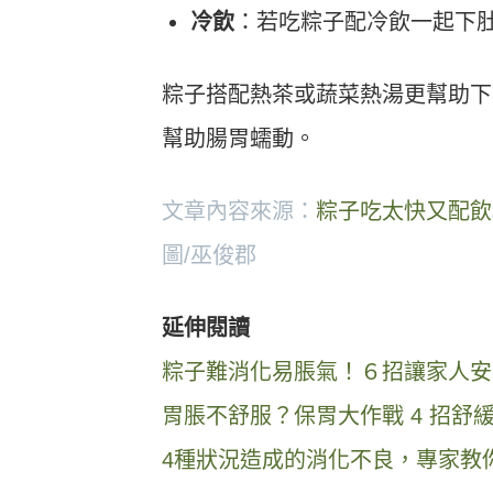
冷飲
：若吃粽子配冷飲一起下
粽子搭配熱茶或蔬菜熱湯更幫助下
幫助腸胃蠕動。
文章內容來源：
粽子吃太快又配飲
圖/巫俊郡
延伸閱讀
粽子難消化易脹氣！６招讓家人安
胃脹不舒服？保胃大作戰 4 招舒
4種狀況造成的消化不良，專家教