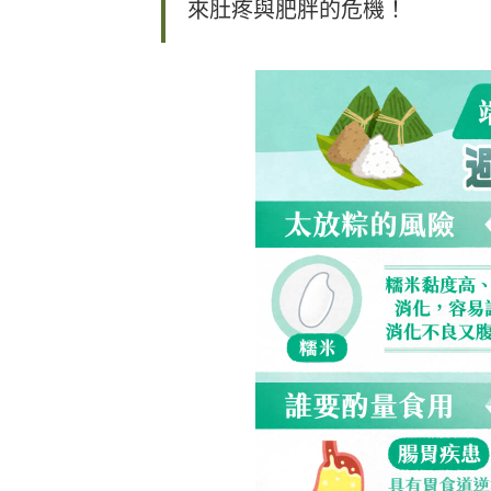
來肚疼與肥胖的危機！