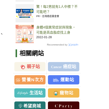
驚！每2男就有1人中標？不
可能吧？
PR・台灣癌症基金會
身體4個異常症狀與現象，
可能是高血脂症找上身
、
2022-01-28
Recommended by
相關網站
親子站
癌症站
營養N次方
運動站
生活站
寵物站
希望商城