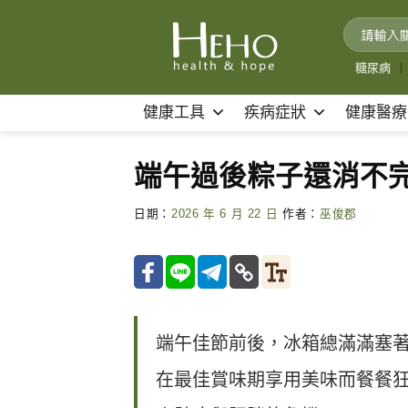
Skip
to
content
糖尿病
｜
健康工具
疾病症狀
健康醫療
端午過後粽子還消不
日期：
2026 年 6 月 22 日
作者：
巫俊郡
端午佳節前後，冰箱總滿滿塞
在最佳賞味期享用美味而餐餐