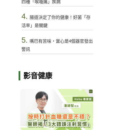
四種「喉嚨痛」疾病
4.
腸道決定了你的健康！好菌「存
活率」是關鍵
5.
嘴巴有苦味，當心是4個器官發出
警訊
影音健康