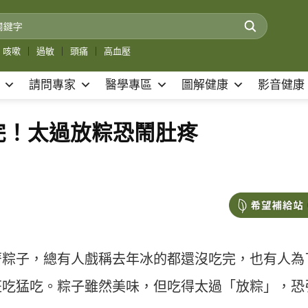
咳嗽
｜
過敏
｜
頭痛
｜
高血壓
請問專家
醫學專區
圖解健康
影音健康
完！太過放粽恐鬧肚疼
著粽子，總有人戲稱去年冰的都還沒吃完，也有人為
狂吃猛吃。粽子雖然美味，但吃得太過「放粽」，恐