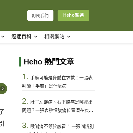
Heho嚴選
訂閱我們
癌症百科
相關網站
Heho 熱門文章
1.
手麻可能是身體在求救！一張表
判讀「手麻」是什麼病
2.
肚子左邊痛、右下腹痛是哪裡出
問題？一張表秒懂腹痛位置潛在疾病
了
與警訊
引
3.
喉嚨痛不等於感冒！ 一張圖辨別