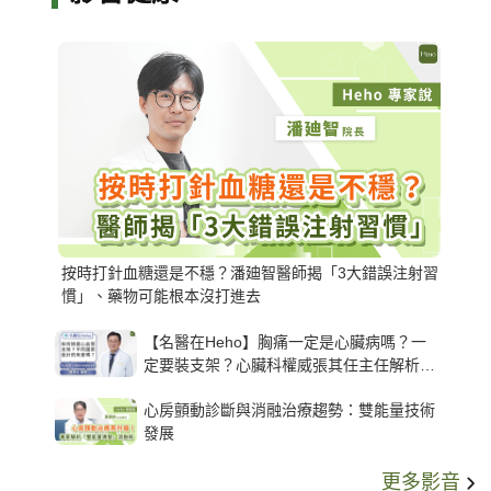
按時打針血糖還是不穩？潘廸智醫師揭「3大錯誤注射習
慣」、藥物可能根本沒打進去
【名醫在Heho】胸痛一定是心臟病嗎？一
定要裝支架？心臟科權威張其任主任解析支
架種類、風險與選擇關鍵
心房顫動診斷與消融治療趨勢：雙能量技術
發展
更多影音