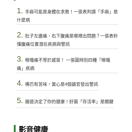
1.
手麻可能是身體在求救！一張表判讀「手麻」是
什麼病
2.
肚子左邊痛、右下腹痛是哪裡出問題？一張表秒
懂腹痛位置潛在疾病與警訊
3.
喉嚨痛不等於感冒！ 一張圖辨別四種「喉嚨
痛」疾病
4.
嘴巴有苦味，當心是4個器官發出警訊
5.
腸道決定了你的健康！好菌「存活率」是關鍵
影音健康