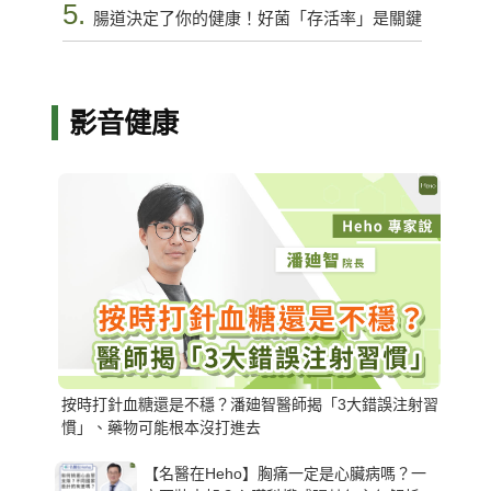
5.
腸道決定了你的健康！好菌「存活率」是關鍵
影音健康
按時打針血糖還是不穩？潘廸智醫師揭「3大錯誤注射習
慣」、藥物可能根本沒打進去
【名醫在Heho】胸痛一定是心臟病嗎？一