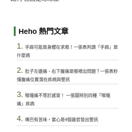
Heho 熱門文章
1.
手麻可能是身體在求救！一張表判讀「手麻」是
什麼病
2.
肚子左邊痛、右下腹痛是哪裡出問題？一張表秒
懂腹痛位置潛在疾病與警訊
3.
喉嚨痛不等於感冒！ 一張圖辨別四種「喉嚨
痛」疾病
4.
嘴巴有苦味，當心是4個器官發出警訊