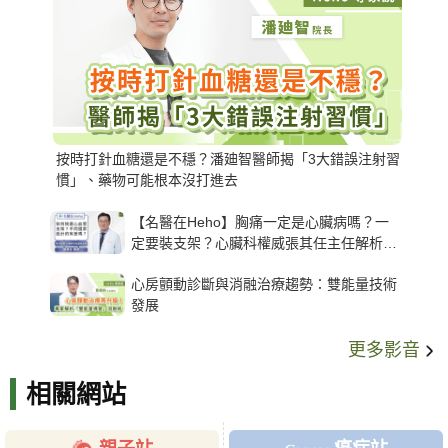
按時打針血糖還是不穩？潘廸智醫師揭「3大錯誤注射習
慣」、藥物可能根本沒打進去
【名醫在Heho】胸痛一定是心臟病嗎？一
定要裝支架？心臟科權威張其任主任解析支
架種類、風險與選擇關鍵
心房顫動診斷與消融治療趨勢：雙能量技術
發展
更多影音
相關網站