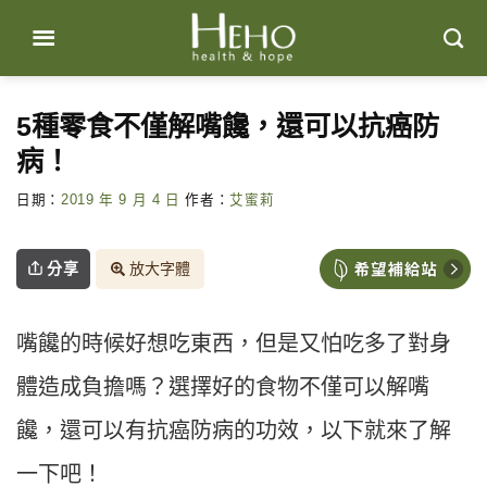
Skip
to
content
5種零食不僅解嘴饞，還可以抗癌防
病！
日期：
2019 年 9 月 4 日
作者：
艾蜜莉
分享
放大字體
嘴饞的時候好想吃東西，但是又怕吃多了對身
體造成負擔嗎？選擇好的食物不僅可以解嘴
饞，還可以有抗癌防病的功效，以下就來了解
一下吧！