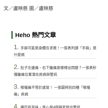
文／盧映慈 圖／盧映慈
Heho 熱門文章
1.
手麻可能是身體在求救！一張表判讀「手麻」是
什麼病
2.
肚子左邊痛、右下腹痛是哪裡出問題？一張表秒
懂腹痛位置潛在疾病與警訊
3.
喉嚨痛不等於感冒！ 一張圖辨別四種「喉嚨
痛」疾病
4.
嘴巴有苦味，當心是4個器官發出警訊