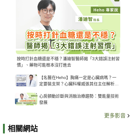
按時打針血糖還是不穩？潘廸智醫師揭「3大錯誤注射習
慣」、藥物可能根本沒打進去
【名醫在Heho】胸痛一定是心臟病嗎？一
定要裝支架？心臟科權威張其任主任解析支
架種類、風險與選擇關鍵
心房顫動診斷與消融治療趨勢：雙能量技術
發展
更多影音
相關網站