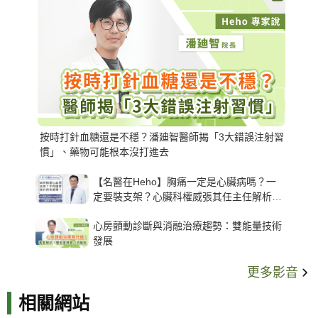
按時打針血糖還是不穩？潘廸智醫師揭「3大錯誤注射習
慣」、藥物可能根本沒打進去
【名醫在Heho】胸痛一定是心臟病嗎？一
定要裝支架？心臟科權威張其任主任解析支
架種類、風險與選擇關鍵
心房顫動診斷與消融治療趨勢：雙能量技術
發展
更多影音
相關網站