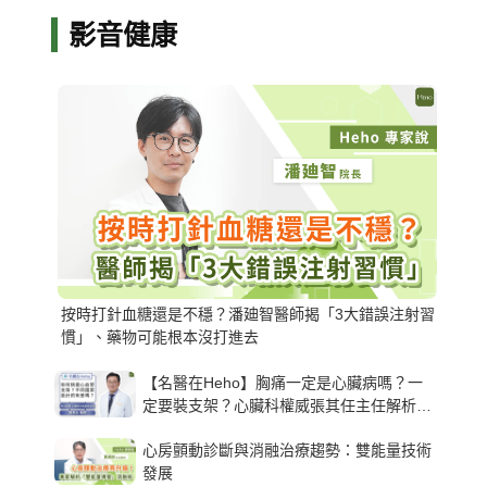
影音健康
按時打針血糖還是不穩？潘廸智醫師揭「3大錯誤注射習
慣」、藥物可能根本沒打進去
【名醫在Heho】胸痛一定是心臟病嗎？一
定要裝支架？心臟科權威張其任主任解析支
架種類、風險與選擇關鍵
心房顫動診斷與消融治療趨勢：雙能量技術
發展