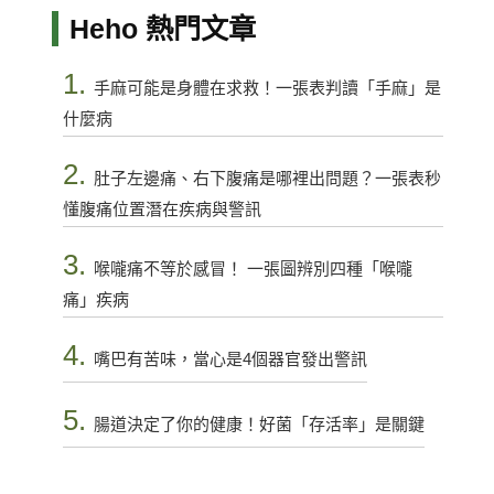
Heho 熱門文章
1.
手麻可能是身體在求救！一張表判讀「手麻」是
什麼病
2.
肚子左邊痛、右下腹痛是哪裡出問題？一張表秒
懂腹痛位置潛在疾病與警訊
3.
喉嚨痛不等於感冒！ 一張圖辨別四種「喉嚨
痛」疾病
4.
嘴巴有苦味，當心是4個器官發出警訊
5.
腸道決定了你的健康！好菌「存活率」是關鍵