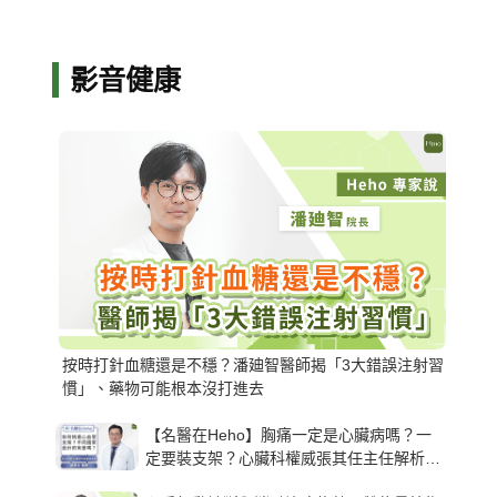
影音健康
按時打針血糖還是不穩？潘廸智醫師揭「3大錯誤注射習
慣」、藥物可能根本沒打進去
【名醫在Heho】胸痛一定是心臟病嗎？一
定要裝支架？心臟科權威張其任主任解析支
架種類、風險與選擇關鍵