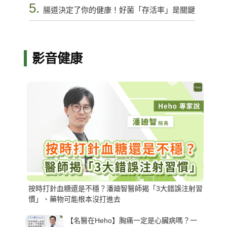
5.
腸道決定了你的健康！好菌「存活率」是關鍵
影音健康
按時打針血糖還是不穩？潘廸智醫師揭「3大錯誤注射習
慣」、藥物可能根本沒打進去
【名醫在Heho】胸痛一定是心臟病嗎？一