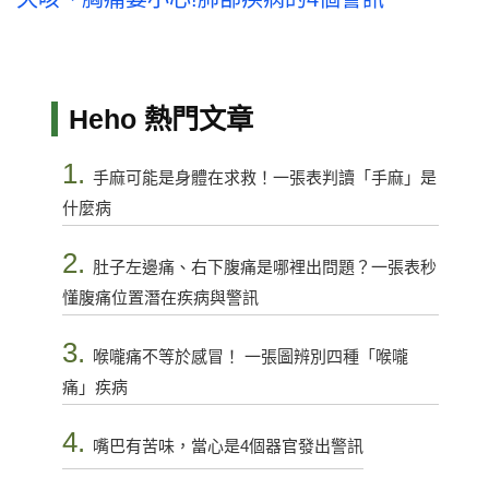
Heho 熱門文章
1.
手麻可能是身體在求救！一張表判讀「手麻」是
什麼病
2.
肚子左邊痛、右下腹痛是哪裡出問題？一張表秒
懂腹痛位置潛在疾病與警訊
3.
喉嚨痛不等於感冒！ 一張圖辨別四種「喉嚨
痛」疾病
4.
嘴巴有苦味，當心是4個器官發出警訊