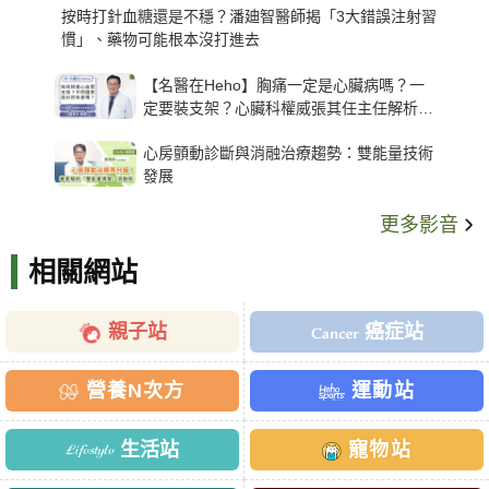
按時打針血糖還是不穩？潘廸智醫師揭「3大錯誤注射習
慣」、藥物可能根本沒打進去
【名醫在Heho】胸痛一定是心臟病嗎？一
定要裝支架？心臟科權威張其任主任解析支
架種類、風險與選擇關鍵
心房顫動診斷與消融治療趨勢：雙能量技術
發展
更多影音
相關網站
親子站
癌症站
營養N次方
運動站
生活站
寵物站