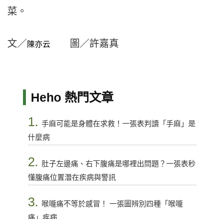
菜。
文／
圖／許嘉真
陳亦云
Heho 熱門文章
1.
手麻可能是身體在求救！一張表判讀「手麻」是
什麼病
2.
肚子左邊痛、右下腹痛是哪裡出問題？一張表秒
懂腹痛位置潛在疾病與警訊
3.
喉嚨痛不等於感冒！ 一張圖辨別四種「喉嚨
痛」疾病