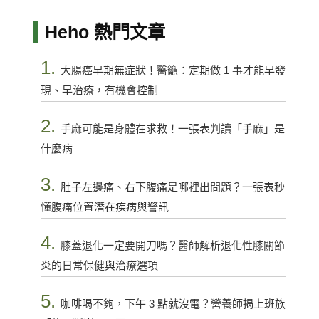
Heho 熱門文章
1.
大腸癌早期無症狀！醫籲：定期做 1 事才能早發
現、早治療，有機會控制
2.
手麻可能是身體在求救！一張表判讀「手麻」是
什麼病
3.
肚子左邊痛、右下腹痛是哪裡出問題？一張表秒
懂腹痛位置潛在疾病與警訊
4.
膝蓋退化一定要開刀嗎？醫師解析退化性膝關節
炎的日常保健與治療選項
5.
咖啡喝不夠，下午 3 點就沒電？營養師揭上班族