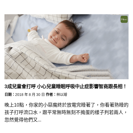
3成兒童會打呼 小心兒童睡眠呼吸中止症影響智商跟長相！
日期：
2018 年 8 月 30 日
作者：
林以璿
晚上10點，你家的小惡魔終於放電完睡著了，你看著熟睡的
孩子打呼流口水，跟平常無時無刻不搗蛋的樣子判若兩人，
忽然覺得他們又...