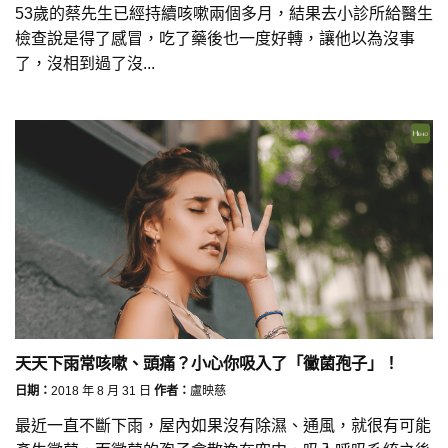
53歲的蔡先生已經持續咳嗽兩個多月，結果去小診所給醫生
檢查說是得了感冒，吃了藥後也一度好轉，讓他以為沒事
了，沒相到過了沒...
天天下雨常咳嗽、頭痛？小心你吸入了「黴菌孢子」！
日期：
2018 年 8 月 31 日
作者：
盧映慈
最近一直不斷下雨，屋內如果沒有除濕、通風，就很有可能