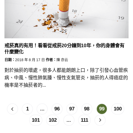
戒菸真的有用！看看從戒菸20分鐘到10年，你的身體會有
什麼變化
日期：
2018 年 8 月 17 日
作者：
陳 亦云
對於抽菸的壞處，很多人都能朗朗上口，除了引發心血管疾
病、中風、慢性肺氣腫、慢性支氣管炎，抽菸的人得癌症的
機率是不抽菸者的...
1
...
96
97
98
99
100
101
102
...
111