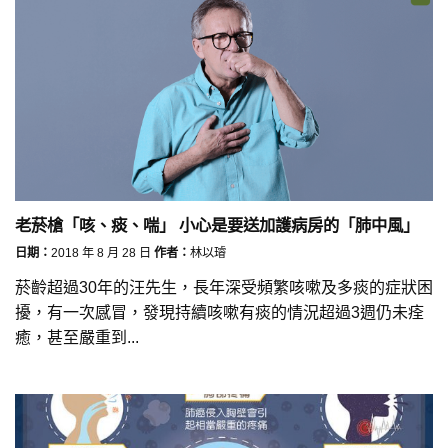
老菸槍「咳、痰、喘」 小心是要送加護病房的「肺中風」
日期：
2018 年 8 月 28 日
作者：
林以璿
菸齡超過30年的汪先生，長年深受頻繁咳嗽及多痰的症狀困
擾，有一次感冒，發現持續咳嗽有痰的情況超過3週仍未痊
癒，甚至嚴重到...