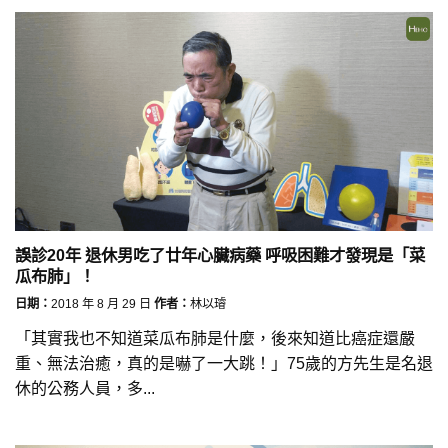
誤診20年 退休男吃了廿年心臟病藥 呼吸困難才發現是「菜
瓜布肺」！
日期：
2018 年 8 月 29 日
作者：
林以璿
「其實我也不知道菜瓜布肺是什麼，後來知道比癌症還嚴
重、無法治癒，真的是嚇了一大跳！」75歲的方先生是名退
休的公務人員，多...