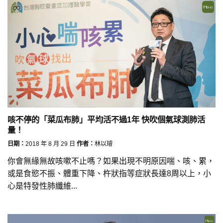
咳不停的「菜瓜布肺」平均活不過1年 快吹個氣球測肺活
量！
日期：
2018 年 8 月 29 日
作者：
林以璿
你會無緣無故咳嗽不止嗎？如果出現不明原因喘、咳、累，
或是食慾不振、體重下降、杵狀指等症狀長達8周以上，小
心是特發性肺纖維...