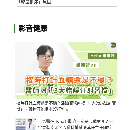
「能量斷崖」原因
影音健康
按時打針血糖還是不穩？潘廸智醫師揭「3大錯誤注射習
慣」、藥物可能根本沒打進去
【名醫在Heho】胸痛一定是心臟病嗎？一
定要裝支架？心臟科權威張其任主任解析支