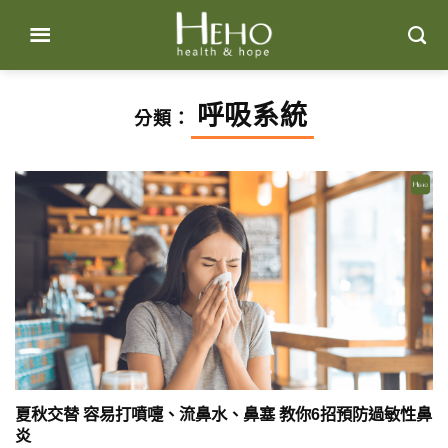
Skip
to
content
呼吸系統
分類：
夏秋交替 容易打噴嚏、流鼻水、鼻塞 教你6招預防過敏性鼻
炎