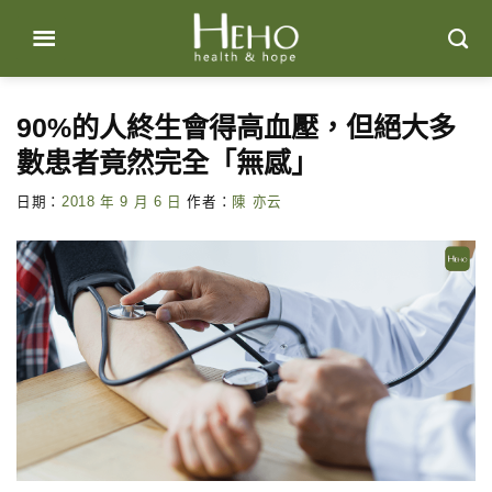
Skip
to
content
90%的人終生會得高血壓，但絕大多
數患者竟然完全「無感」
日期：
2018 年 9 月 6 日
作者：
陳 亦云