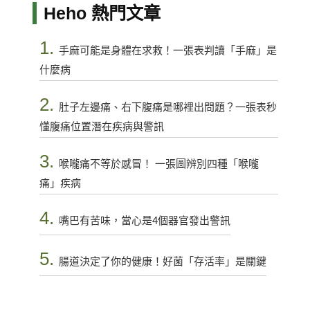
Heho 熱門文章
1.
手麻可能是身體在求救！一張表判讀「手麻」是
什麼病
2.
肚子左邊痛、右下腹痛是哪裡出問題？一張表秒
懂腹痛位置潛在疾病與警訊
3.
喉嚨痛不等於感冒！ 一張圖辨別四種「喉嚨
痛」疾病
4.
嘴巴有苦味，當心是4個器官發出警訊
5.
腸道決定了你的健康！好菌「存活率」是關鍵