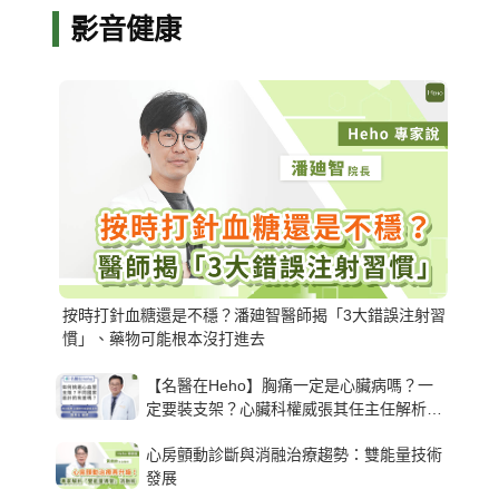
影音健康
按時打針血糖還是不穩？潘廸智醫師揭「3大錯誤注射習
慣」、藥物可能根本沒打進去
【名醫在Heho】胸痛一定是心臟病嗎？一
定要裝支架？心臟科權威張其任主任解析支
架種類、風險與選擇關鍵
心房顫動診斷與消融治療趨勢：雙能量技術
發展