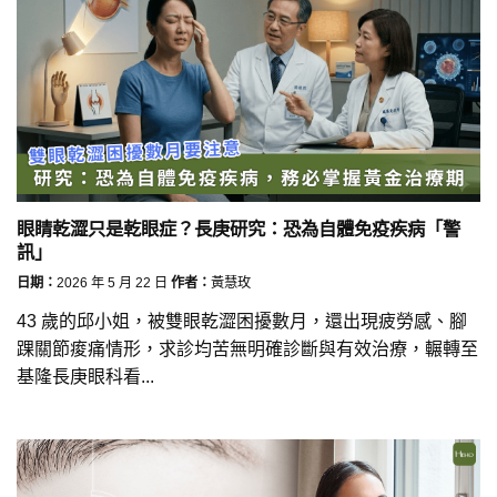
眼睛乾澀只是乾眼症？長庚研究：恐為自體免疫疾病「警
訊」
日期：
2026 年 5 月 22 日
作者：
黃慧玫
43 歲的邱小姐，被雙眼乾澀困擾數月，還出現疲勞感、腳
踝關節痠痛情形，求診均苦無明確診斷與有效治療，輾轉至
基隆長庚眼科看...