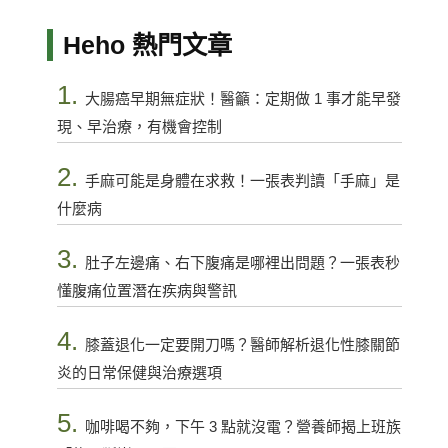
Heho 熱門文章
1.
大腸癌早期無症狀！醫籲：定期做 1 事才能早發
現、早治療，有機會控制
2.
手麻可能是身體在求救！一張表判讀「手麻」是
什麼病
3.
肚子左邊痛、右下腹痛是哪裡出問題？一張表秒
懂腹痛位置潛在疾病與警訊
4.
膝蓋退化一定要開刀嗎？醫師解析退化性膝關節
炎的日常保健與治療選項
5.
咖啡喝不夠，下午 3 點就沒電？營養師揭上班族