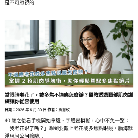
是不可忽視的...
當眼睛老花了，戴多焦不適應怎麼辦？醫教透過頸部肌肉訓
練讓你從容使用
日期：
2026 年 6 月 30 日
作者：
黃慧玫
40 歲之後看手機開始拿遠、字體變模糊，心中不免一驚：
「我老花眼了嗎？」想到要戴上老花或多焦點眼鏡，腦海就
浮現阿公阿嬤瞇...