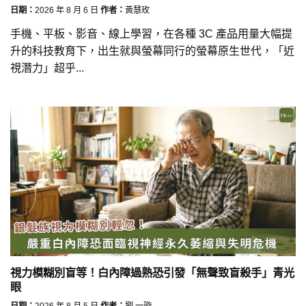
日期：
2026 年 8 月 6 日
作者：
黃慧玫
手機、平板、影音、線上學習，在各種 3C 產品用量大幅提
升的科技教育下，出生就與螢幕同行的螢幕原生世代，「近
視潛力」超乎...
視力模糊別盲等！白內障過熟恐引發「無聲致盲殺手」青光
眼
日期：
2026 年 8 月 5 日
作者：
劉 一璇