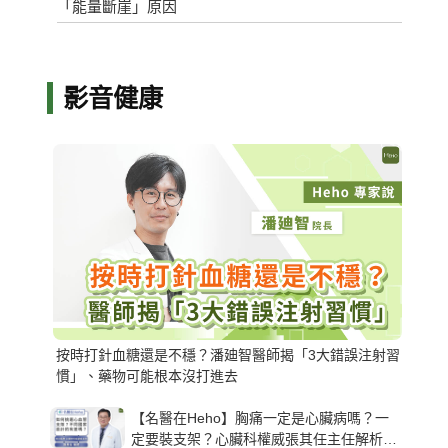
「能量斷崖」原因
影音健康
按時打針血糖還是不穩？潘廸智醫師揭「3大錯誤注射習
慣」、藥物可能根本沒打進去
【名醫在Heho】胸痛一定是心臟病嗎？一
定要裝支架？心臟科權威張其任主任解析支