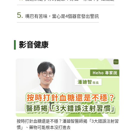
5.
嘴巴有苦味，當心是4個器官發出警訊
影音健康
按時打針血糖還是不穩？潘廸智醫師揭「3大錯誤注射習
慣」、藥物可能根本沒打進去