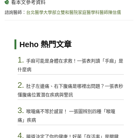
諮詢醫師：
台北醫學大學部立雙和醫院家庭醫學科醫師陳信儒
Heho 熱門文章
1.
手麻可能是身體在求救！一張表判讀「手麻」是
什麼病
2.
肚子左邊痛、右下腹痛是哪裡出問題？一張表秒
懂腹痛位置潛在疾病與警訊
3.
喉嚨痛不等於感冒！ 一張圖辨別四種「喉嚨
痛」疾病
4.
腸道決定了你的健康！好菌「存活率」是關鍵