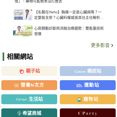
慣」、藥物可能根本沒打進去
【名醫在Heho】胸痛一定是心臟病嗎？一
定要裝支架？心臟科權威張其任主任解析支
架種類、風險與選擇關鍵
心房顫動診斷與消融治療趨勢：雙能量技術
發展
更多影音
相關網站
親子站
癌症站
營養N次方
運動站
生活站
寵物站
希望商城