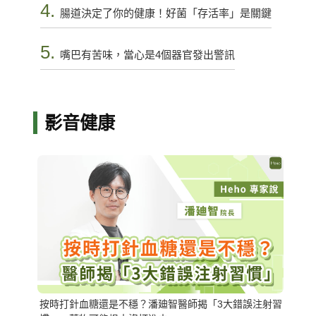
4.
腸道決定了你的健康！好菌「存活率」是關鍵
5.
嘴巴有苦味，當心是4個器官發出警訊
影音健康
按時打針血糖還是不穩？潘廸智醫師揭「3大錯誤注射習