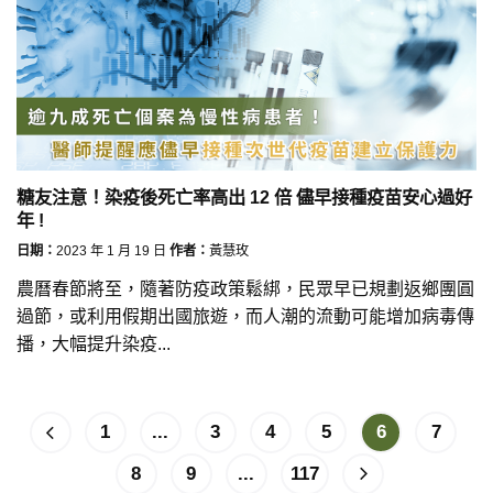
糖友注意！染疫後死亡率高出 12 倍 儘早接種疫苗安心過好
年 !
日期：
2023 年 1 月 19 日
作者：
黃慧玫
農曆春節將至，隨著防疫政策鬆綁，民眾早已規劃返鄉團圓
過節，或利用假期出國旅遊，而人潮的流動可能增加病毒傳
播，大幅提升染疫...
1
...
3
4
5
6
7
8
9
...
117