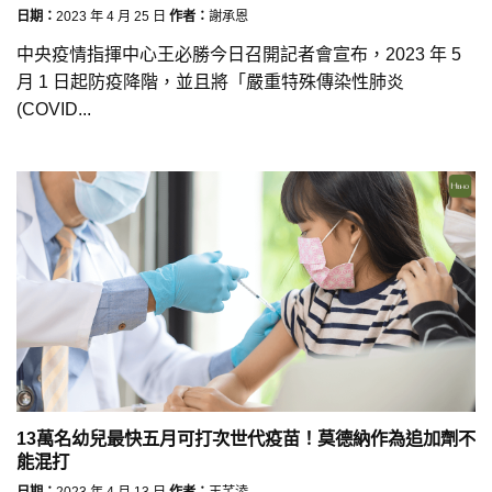
日期：
2023 年 4 月 25 日
作者：
謝承恩
中央疫情指揮中心王必勝今日召開記者會宣布，2023 年 5
月 1 日起防疫降階，並且將「嚴重特殊傳染性肺炎
(COVID...
13萬名幼兒最快五月可打次世代疫苗！莫德納作為追加劑不
能混打
日期：
2023 年 4 月 13 日
作者：
王芊淩