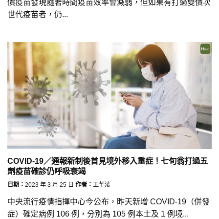
價疫苗發現隨著時間疫苗效率會減弱，但如果有打過雙價次
世代疫苗者，仍...
COVID-19／通報新制後首見境外移入重症！七旬翁打過五
劑疫苗確診仍呼吸衰竭
日期：
2023 年 3 月 25 日
作者：
王芊淩
中央流行疫情指揮中心今公布，昨天新增 COVID-19（併發
症）確定病例 106 例，分別為 105 例本土及 1 例境...