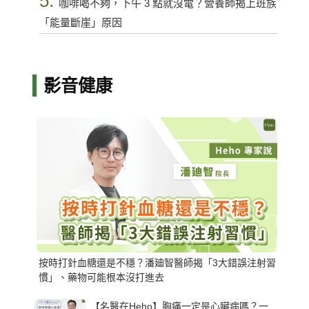
5.
咖啡喝不夠，下午 3 點就沒電？營養師揭上班族
「能量斷崖」原因
影音健康
按時打針血糖還是不穩？潘廸智醫師揭「3大錯誤注射習
慣」、藥物可能根本沒打進去
【名醫在Heho】胸痛一定是心臟病嗎？一