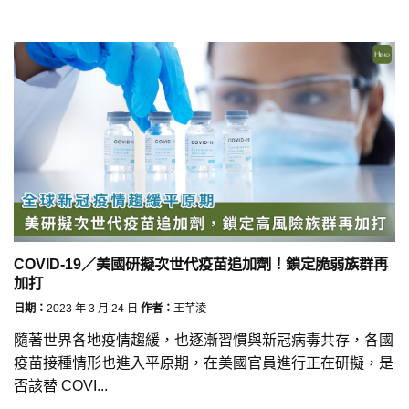
COVID-19／美國研擬次世代疫苗追加劑！鎖定脆弱族群再
加打
日期：
2023 年 3 月 24 日
作者：
王芊淩
隨著世界各地疫情趨緩，也逐漸習慣與新冠病毒共存，各國
疫苗接種情形也進入平原期，在美國官員進行正在研擬，是
否該替 COVI...