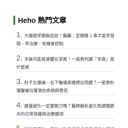
Heho 熱門文章
1.
大腸癌早期無症狀！醫籲：定期做 1 事才能早發
現、早治療，有機會控制
2.
手麻可能是身體在求救！一張表判讀「手麻」是
什麼病
3.
肚子左邊痛、右下腹痛是哪裡出問題？一張表秒
懂腹痛位置潛在疾病與警訊
4.
膝蓋退化一定要開刀嗎？醫師解析退化性膝關節
炎的日常保健與治療選項