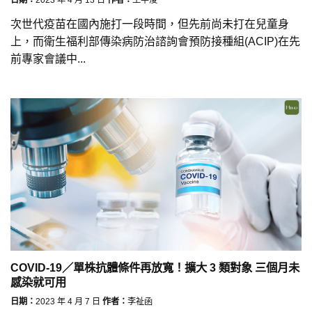
次世代疫苗在國內施打一段時間，但先前尚未打在兒童身
上，而衛生福利部傳染病防治諮詢會預防接種組(ACIP)在先
前專家會議中...
COVID-19／單株抗體條件再放寬！擴大 3 類對象 三個月未
感染就可用
日期：
2023 年 4 月 7 日
作者：
李祉函