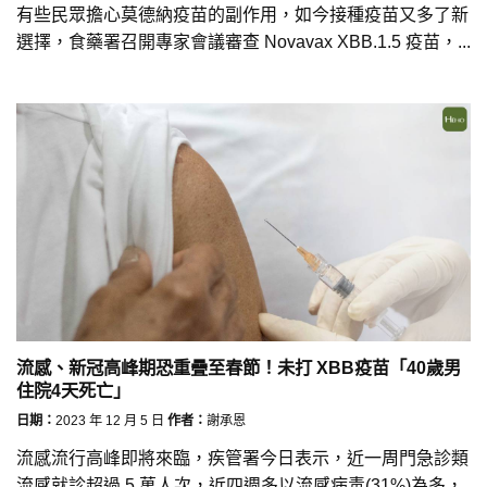
有些民眾擔心莫德納疫苗的副作用，如今接種疫苗又多了新
選擇，食藥署召開專家會議審查 Novavax XBB.1.5 疫苗，...
流感、新冠高峰期恐重疊至春節！未打 XBB疫苗「40歲男
住院4天死亡」
日期：
2023 年 12 月 5 日
作者：
謝承恩
流感流行高峰即將來臨，疾管署今日表示，近一周門急診類
流感就診超過 5 萬人次，近四週多以流感病毒(31%)為多，