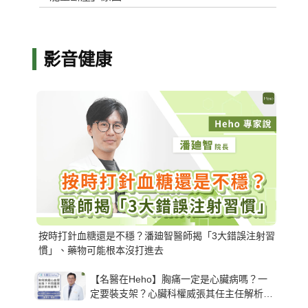
影音健康
按時打針血糖還是不穩？潘廸智醫師揭「3大錯誤注射習
慣」、藥物可能根本沒打進去
【名醫在Heho】胸痛一定是心臟病嗎？一
定要裝支架？心臟科權威張其任主任解析支
架種類、風險與選擇關鍵