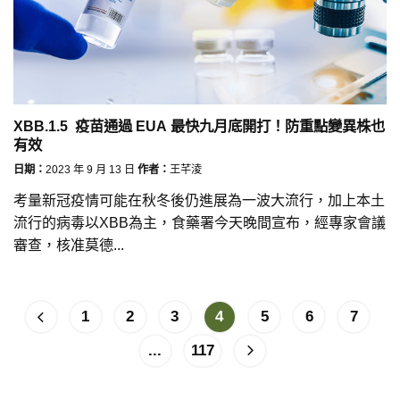
XBB.1.5 疫苗通過 EUA 最快九月底開打！防重點變異株也
有效
日期：
2023 年 9 月 13 日
作者：
王芊淩
考量新冠疫情可能在秋冬後仍進展為一波大流行，加上本土
流行的病毒以XBB為主，食藥署今天晚間宣布，經專家會議
審查，核准莫德...
1
2
3
4
5
6
7
...
117