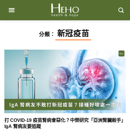
Skip
to
content
新冠疫苗
分類：
打 COVID-19 疫苗腎病會惡化？中榮研究「亞洲腎臟殺手」
IgA 腎病友要追蹤