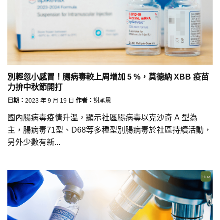
別輕忽小感冒！腸病毒較上周增加 5 %，莫德納 XBB 疫苗
力拚中秋節開打
日期：
2023 年 9 月 19 日
作者：
謝承恩
國內腸病毒疫情升溫，顯示社區腸病毒以克沙奇 A 型為
主，腸病毒71型、D68等多種型別腸病毒於社區持續活動，
另外少數有新...