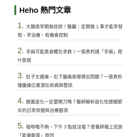
Heho 熱門文章
1.
大腸癌早期無症狀！醫籲：定期做 1 事才能早發
現、早治療，有機會控制
2.
手麻可能是身體在求救！一張表判讀「手麻」是
什麼病
3.
肚子左邊痛、右下腹痛是哪裡出問題？一張表秒
懂腹痛位置潛在疾病與警訊
4.
膝蓋退化一定要開刀嗎？醫師解析退化性膝關節
炎的日常保健與治療選項
5.
咖啡喝不夠，下午 3 點就沒電？營養師揭上班族
「能量斷崖」原因