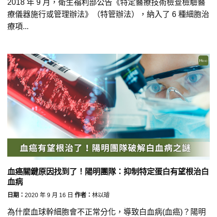
2018 年 9 月，衛生福利部公告《特定醫療技術檢查檢驗醫
療儀器施行或管理辦法》（特管辦法），納入了 6 種細胞治
療項...
血癌關鍵原因找到了！陽明團隊：抑制特定蛋白有望根治白
血病
日期：
2020 年 9 月 16 日
作者：
林以璿
為什麼血球幹細胞會不正常分化，導致白血病(血癌)？陽明