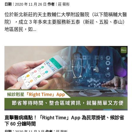
日期：
2020 年 11 月 26 日
作者：
莊 筱彤
位於新北新莊的天主教輔仁大學附設醫院（以下簡稱輔大醫
院），成立 3 年多來主要服務新五泰（新莊、五股、泰山）
地區居民，如...
直擊醫病痛點！「Right Time」App 為民眾掛號、候診省
下 60 分鐘時間
日期：
2020 年 11 月 3 日
作者：
莊 筱彤