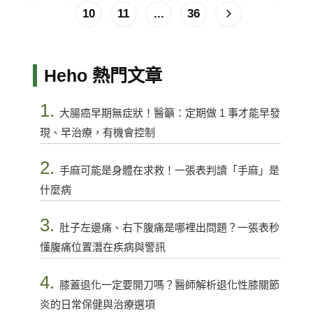
10
11
...
36
Heho 熱門文章
1.
大腸癌早期無症狀！醫籲：定期做 1 事才能早發
現、早治療，有機會控制
2.
手麻可能是身體在求救！一張表判讀「手麻」是
什麼病
3.
肚子左邊痛、右下腹痛是哪裡出問題？一張表秒
懂腹痛位置潛在疾病與警訊
4.
膝蓋退化一定要開刀嗎？醫師解析退化性膝關節
炎的日常保健與治療選項