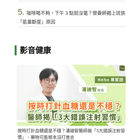
5.
咖啡喝不夠，下午 3 點就沒電？營養師揭上班族
「能量斷崖」原因
影音健康
按時打針血糖還是不穩？潘廸智醫師揭「3大錯誤注射習
慣」、藥物可能根本沒打進去