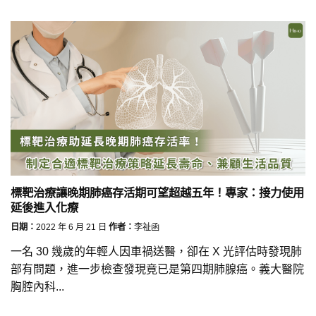
標靶治療讓晚期肺癌存活期可望超越五年！專家：接力使用
延後進入化療
日期：
2022 年 6 月 21 日
作者：
李祉函
一名 30 幾歲的年輕人因車禍送醫，卻在 X 光評估時發現肺
部有問題，進一步檢查發現竟已是第四期肺腺癌。義大醫院
胸腔內科...