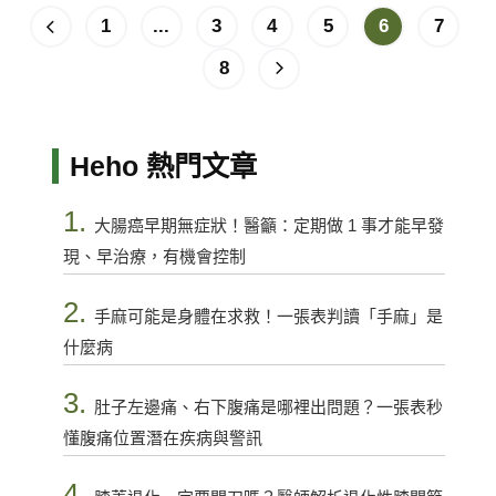
1
...
3
4
5
6
7
8
Heho 熱門文章
1.
大腸癌早期無症狀！醫籲：定期做 1 事才能早發
現、早治療，有機會控制
2.
手麻可能是身體在求救！一張表判讀「手麻」是
什麼病
3.
肚子左邊痛、右下腹痛是哪裡出問題？一張表秒
懂腹痛位置潛在疾病與警訊
4.