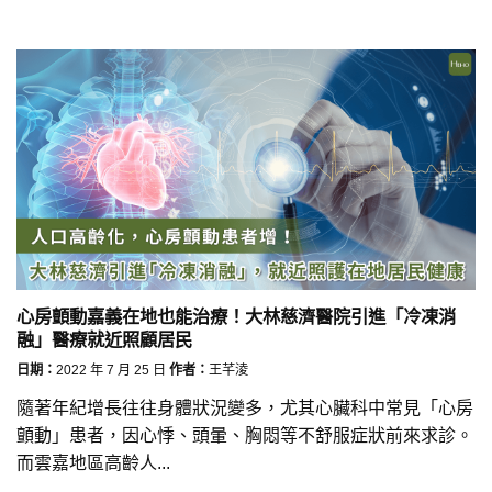
心房顫動嘉義在地也能治療！大林慈濟醫院引進「冷凍消
融」醫療就近照顧居民
日期：
2022 年 7 月 25 日
作者：
王芊淩
隨著年紀增長往往身體狀況變多，尤其心臟科中常見「心房
顫動」患者，因心悸、頭暈、胸悶等不舒服症狀前來求診。
而雲嘉地區高齡人...