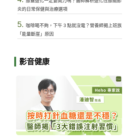
膝蓋退化一定要開刀嗎？醫師解析退化性膝關節
炎的日常保健與治療選項
5.
咖啡喝不夠，下午 3 點就沒電？營養師揭上班族
「能量斷崖」原因
影音健康