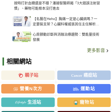
按時打針血糖還是不穩？潘廸智醫師揭「3大錯誤注射習
慣」、藥物可能根本沒打進去
【名醫在Heho】胸痛一定是心臟病嗎？一
定要裝支架？心臟科權威張其任主任解析支
架種類、風險與選擇關鍵
心房顫動診斷與消融治療趨勢：雙能量技術
發展
更多影音
相關網站
親子站
癌症站
營養N次方
運動站
生活站
寵物站