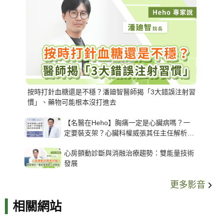
按時打針血糖還是不穩？潘廸智醫師揭「3大錯誤注射習
慣」、藥物可能根本沒打進去
【名醫在Heho】胸痛一定是心臟病嗎？一
定要裝支架？心臟科權威張其任主任解析支
架種類、風險與選擇關鍵
心房顫動診斷與消融治療趨勢：雙能量技術
發展
更多影音
相關網站