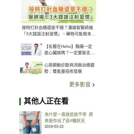
按時打針血糖還是不穩？潘廸智醫師揭
「3大錯誤注射習慣」、藥物可能根本沒
打進去
【名醫在Heho】胸痛一定
是心臟病嗎？一定要裝支
架？心臟科權威張其任主任
心房顫動診斷與消融治療趨
解析支架種類、風險與選擇
勢：雙能量技術發展
關鍵
更多影音
其他人正在看
為什麼一直放屁放不停 原
來是你出了這4種狀況
2019-03-22