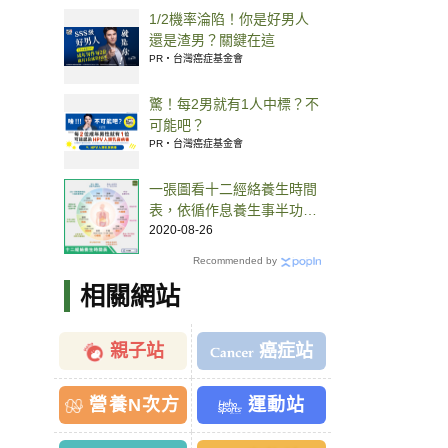
1/2機率淪陷！你是好男人
還是渣男？關鍵在這
PR・台灣癌症基金會
驚！每2男就有1人中標？不
可能吧？
PR・台灣癌症基金會
一張圖看十二經絡養生時間
表，依循作息養生事半功
倍！
2020-08-26
Recommended by
相關網站
親子站
癌症站
營養N次方
運動站