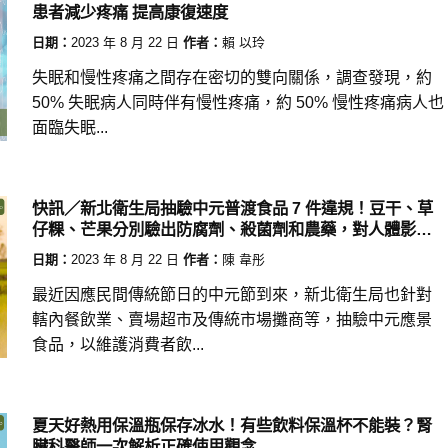
患者減少疼痛 提高康復速度
日期：
2023 年 8 月 22 日
作者：
賴 以玲
失眠和慢性疼痛之間存在密切的雙向關係，調查發現，約
50% 失眠病人同時伴有慢性疼痛，約 50% 慢性疼痛病人也
面臨失眠...
快訊／新北衛生局抽驗中元普渡食品 7 件違規！豆干、草
仔粿、芒果分別驗出防腐劑、殺菌劑和農藥，對人體影響
一次看
日期：
2023 年 8 月 22 日
作者：
陳 韋彤
最近因應民間傳統節日的中元節到來，新北衛生局也針對
轄內餐飲業、賣場超市及傳統市場攤商等，抽驗中元應景
食品，以維護消費者飲...
夏天好熱用保溫瓶保存冰水！有些飲料保溫杯不能裝？腎
臟科醫師一次解析正確使用觀念