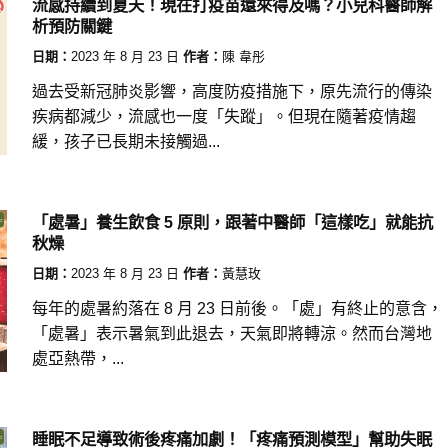
流感持續到夏天！現在打疫苗還來得及嗎？小兒科醫師解
析預防關鍵
日期：
2023 年 8 月 23 日
作者：
陳 韋彤
過去受新冠肺炎影響，高度防疫措施下，原先流行的傳染
疾病都減少，流感也一度「失蹤」。但現在隨著疫情趨
緩，孩子已長期未接觸過...
「處暑」養生飲食 5 原則，跟著中醫師「這樣吃」就能抗
秋燥
日期：
2023 年 8 月 23 日
作者：
黃慧玫
每年的處暑約落在 8 月 23 日前後。「處」有終止的意含，
「處暑」表示暑氣到此退去，天氣即將轉涼。然而台灣地
處亞熱帶，...
睡眠不足導致術後疼痛加劇！「疼痛預測模型」幫助失眠