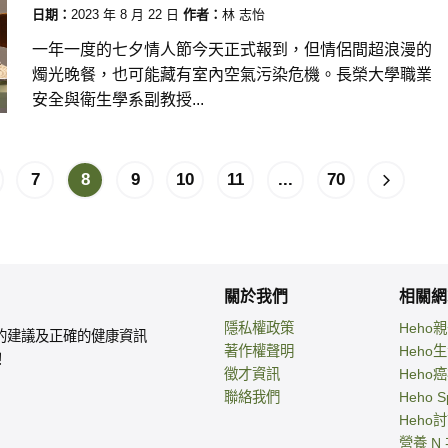
日期：
2023 年 8 月 22 日
作者：
林 志怡
一年一度的七夕情人節今天正式報到，但情侶間超浪漫的
燭光晚餐，也可能藏有室內空氣污染危機。長榮大學職業
安全與衛生學系副教授...
7
8
9
10
11
...
70
關於我們
相關網
隱私權政策
Heho
的建議及正確的健康資訊
著作權聲明
Heho
！
徵才資訊
Heho
聯絡我們
Heho S
Heho
營養 N