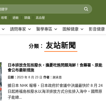
咳嗽
｜
過敏
｜
頭痛
｜
高血壓
請問專家
醫學專區
圖解健康
影音健康
友站新聞
分類：
日本排放含氚核廢水，擔憂吃進問題海鮮！食藥署、原能
會公布最新措施
日期：
2023 年 8 月 23 日
作者：
謝承恩
據日本 NHK 報導，日本政府於會議中決議最快於 8 月 24
日起將福島核廢水以海洋排放方式分批排入海中。國際原
子能總...