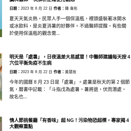
日期：
2023 年 8 月 22 日
作者：
陳 韋彤
夏天天氣炎熱，民眾人手一個保溫瓶，裡頭盛裝著冰開水
或冰飲料，是炎夏消暑的好夥伴。不過醫師提醒，有些關
於使用保溫瓶的觀念需...
明天是「處暑」，日夜溫差大易感冒！中醫師建議每天按 4
穴位平衡免疫不生病
日期：
2023 年 8 月 22 日
作者：
黃慧玫
今年的國曆 8 月 23 日是「處暑」。處暑是秋天的第 2 個節
氣，曆書中記載：「斗指戊為處暑，暑將退，伏而潛處，
故名也...
情人節挑餐廳「有香味」超 NG！污染物恐超標，專家揭 4
大觀察重點