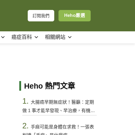
Heho嚴選
訂閱我們
癌症百科
相關網站
Heho 熱門文章
1.
大腸癌早期無症狀！醫籲：定期
做 1 事才能早發現、早治療，有機會
控制
2.
手麻可能是身體在求救！一張表