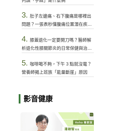
判讀「手麻」是什麼病
3.
肚子左邊痛、右下腹痛是哪裡出
問題？一張表秒懂腹痛位置潛在疾病
與警訊
4.
膝蓋退化一定要開刀嗎？醫師解
析退化性膝關節炎的日常保健與治療
選項
5.
咖啡喝不夠，下午 3 點就沒電？
營養師揭上班族「能量斷崖」原因
影音健康