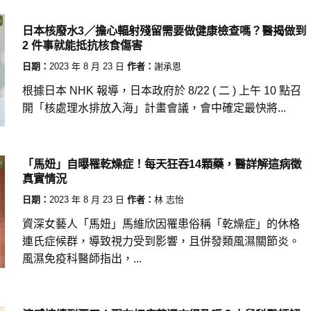
日本核廢水3／擔心輻射殘留需要做健康檢查嗎？醫揭做到
2 件事就能抵抗核食傷害
日期：
2023 年 8 月 23 日
作者：
謝承恩
根據日本 NHK 報導，日本政府於 8/22 ( 二 ) 上午 10 點召
開「核處理水排放入海」計畫會議，會中確定最快將...
「馬妞」自曝罹乾燥症！每天狂吞14顆藥，醫詳解這病徵
真實情況
日期：
2023 年 8 月 23 日
作者：
林 志怡
資深女藝人「馬妞」馬維欣因罹患俗稱「乾燥症」的休格
連氏症候群，導致視力受到影響，且併發類風濕關節炎。
風濕免疫科醫師指出，...