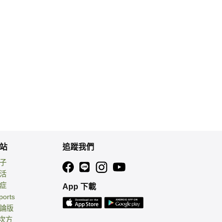
站
追蹤我們
親子
生活
癌症
App 下載
ports
討論版
 次方