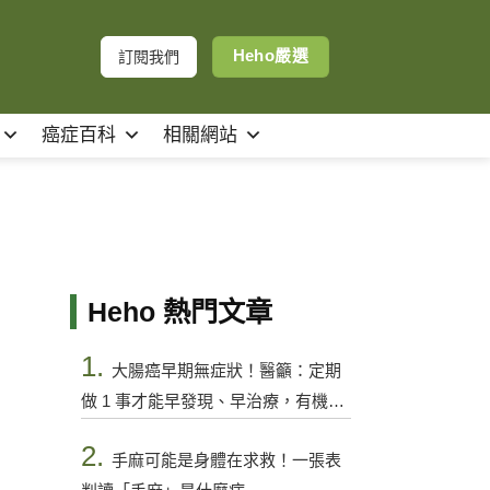
Heho嚴選
訂閱我們
癌症百科
相關網站
Heho 熱門文章
1.
大腸癌早期無症狀！醫籲：定期
做 1 事才能早發現、早治療，有機會
控制
2.
手麻可能是身體在求救！一張表