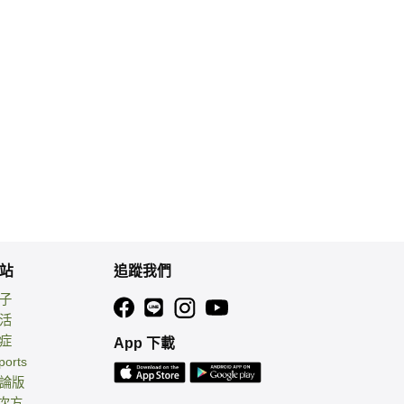
站
追蹤我們
親子
生活
癌症
App 下載
ports
討論版
 次方