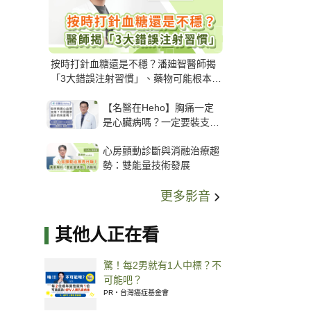
按時打針血糖還是不穩？潘廸智醫師揭
「3大錯誤注射習慣」、藥物可能根本沒
打進去
【名醫在Heho】胸痛一定
是心臟病嗎？一定要裝支
架？心臟科權威張其任主任
心房顫動診斷與消融治療趨
解析支架種類、風險與選擇
勢：雙能量技術發展
關鍵
更多影音
其他人正在看
驚！每2男就有1人中標？不
可能吧？
PR・台灣癌症基金會