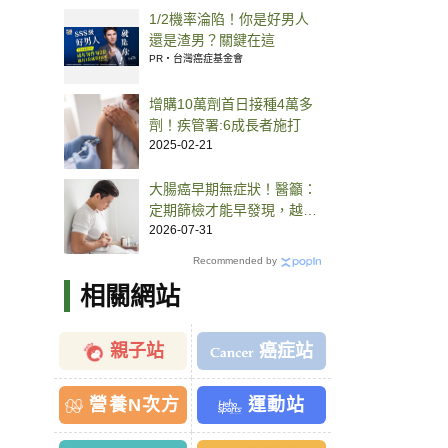
1/2機率淪陷！你是好男人
還是渣男？關鍵在這
PR・台灣癌症基金會
增購10萬劑首日接種4萬多
劑！疾管署:6成長者施打
2025-02-21
大腸癌早期無症狀！醫籲：
定期篩檢才能早發現，越快
治療有機會控制
2026-07-31
Recommended by
相關網站
親子站
癌症站
營養N次方
運動站