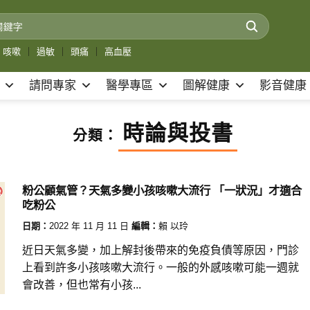
咳嗽
｜
過敏
｜
頭痛
｜
高血壓
請問專家
醫學專區
圖解健康
影音健康
時論與投書
分類：
粉公顧氣管？天氣多變小孩咳嗽大流行 「一狀況」才適合
吃粉公
日期：
2022 年 11 月 11 日
編輯：
賴 以玲
近日天氣多變，加上解封後帶來的免疫負債等原因，門診
上看到許多小孩咳嗽大流行。一般的外感咳嗽可能一週就
會改善，但也常有小孩...