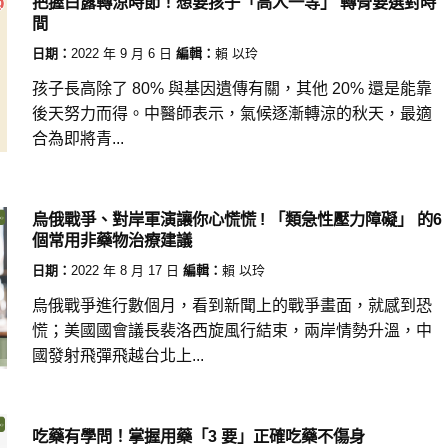
把握白露轉涼時節！想要孩子「高人一等」 轉骨要選對時
間
日期：
2022 年 9 月 6 日
編輯：
賴 以玲
孩子長高除了 80% 與基因遺傳有關，其他 20% 還是能靠
後天努力而得。中醫師表示，氣候逐漸轉涼的秋天，最適
合為即將青...
烏俄戰爭、對岸軍演讓你心慌慌 ! 「類急性壓力障礙」 的6
個常用非藥物治療建議
日期：
2022 年 8 月 17 日
編輯：
賴 以玲
烏俄戰爭進行數個月，看到新聞上的戰爭畫面，就感到恐
慌；美國國會議長裴洛西旋風行結束，兩岸情勢升溫，中
國發射飛彈飛越台北上...
吃藥有學問！掌握用藥「3 要」正確吃藥不傷身