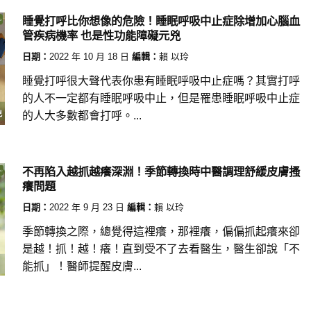
睡覺打呼比你想像的危險！睡眠呼吸中止症除增加心腦血
管疾病機率 也是性功能障礙元兇
日期：
2022 年 10 月 18 日
編輯：
賴 以玲
睡覺打呼很大聲代表你患有睡眠呼吸中止症嗎？其實打呼
的人不一定都有睡眠呼吸中止，但是罹患睡眠呼吸中止症
的人大多數都會打呼。...
不再陷入越抓越癢深淵！季節轉換時中醫調理舒緩皮膚搔
癢問題
日期：
2022 年 9 月 23 日
編輯：
賴 以玲
季節轉換之際，總覺得這裡癢，那裡癢，偏偏抓起癢來卻
是越！抓！越！癢！直到受不了去看醫生，醫生卻說「不
能抓」！醫師提醒皮膚...