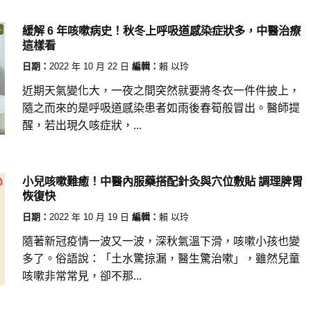
緩解 6 年咳嗽病史！秋冬上呼吸道感染症狀多，中醫治療
這樣看
日期：
2022 年 10 月 22 日
編輯：
賴 以玲
近期天氣變化大，一夜之間突然就要將冬衣一件件披上，
隨之而來的是呼吸道感染患者如雨後春筍般冒出。醫師提
醒，若出現久咳症狀，...
小兒咳嗽難癒！中醫內服藥搭配針灸與穴位敷貼 調理脾胃
恢復快
日期：
2022 年 10 月 19 日
編輯：
賴 以玲
隨著新冠疫情一波又一波，深秋氣溫下滑，咳嗽小孩也變
多了。俗語說：「土水驚掠漏，醫生驚治嗽」，雖然兒童
咳嗽非常常見，卻不那...