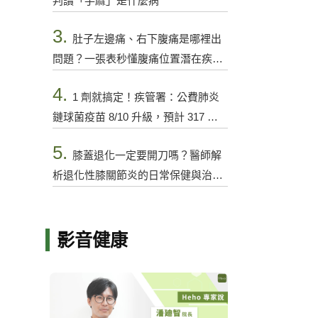
判讀「手麻」是什麼病
3.
肚子左邊痛、右下腹痛是哪裡出
問題？一張表秒懂腹痛位置潛在疾病
與警訊
4.
1 劑就搞定！疾管署：公費肺炎
鏈球菌疫苗 8/10 升級，預計 317 萬
人受惠
5.
膝蓋退化一定要開刀嗎？醫師解
析退化性膝關節炎的日常保健與治療
選項
影音健康