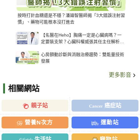
按時打針血糖還是不穩？潘廸智醫師揭「3大錯誤注射習
慣」、藥物可能根本沒打進去
【名醫在Heho】胸痛一定是心臟病嗎？一
定要裝支架？心臟科權威張其任主任解析支
架種類、風險與選擇關鍵
心房顫動診斷與消融治療趨勢：雙能量技術
發展
更多影音
相關網站
親子站
癌症站
營養N次方
運動站
生活站
寵物站