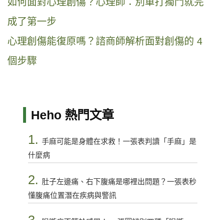
如何面對心理創傷？心理師：別單打獨鬥就完
成了第一步
心理創傷能復原嗎？諮商師解析面對創傷的 4
個步驟
Heho 熱門文章
1.
手麻可能是身體在求救！一張表判讀「手麻」是
什麼病
2.
肚子左邊痛、右下腹痛是哪裡出問題？一張表秒
懂腹痛位置潛在疾病與警訊
3.