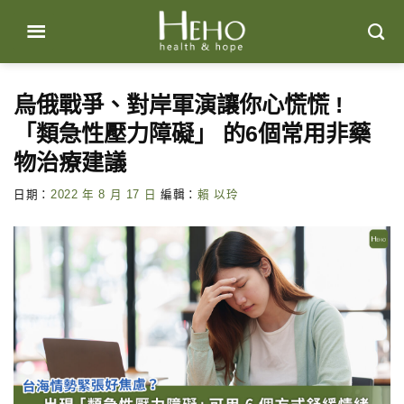
Skip
to
content
烏俄戰爭、對岸軍演讓你心慌慌 !
「類急性壓力障礙」 的6個常用非藥
物治療建議
日期：
2022 年 8 月 17 日
編輯：
賴 以玲