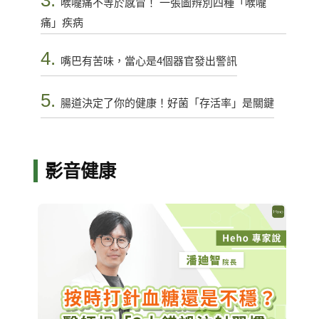
喉嚨痛不等於感冒！ 一張圖辨別四種「喉嚨
痛」疾病
4.
嘴巴有苦味，當心是4個器官發出警訊
5.
腸道決定了你的健康！好菌「存活率」是關鍵
影音健康