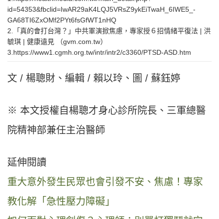
id=54353&fbclid=IwAR29aK4LQJ5VRsZ9ykEiTwaH_6IWE5_-
GA68TI6ZxOMf2PYt6fsGfWT1nHQ
2.「真的會打台灣？」中共軍演掀焦慮，專家授６招情緒平復法 | 洪
毓琪 | 健康遠見 （gvm.com.tw）
3.https://www1.cgmh.org.tw/intr/intr2/c3360/PTSD-ASD.htm
文 / 楊聰財、編輯 / 賴以玲、圖 / 蘇鈺婷
※ 本文授權自楊聰才身心診所院長、三軍總醫
院精神部兼任主治醫師
延伸閱讀
重大意外發生民眾也會引發不安、焦慮！專家
教化解「急性壓力障礙」