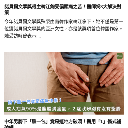
諾貝爾文學獎得主韓江飽受偏頭痛之苦！醫師揭3大解決對
策
今年諾貝爾文學獎殊榮由南韓作家韓江拿下，她不僅是第一
位獲諾貝爾文學獎的亞洲女性，亦是該獎項首位韓國作家。
她受訪時曾表示:...
中年男胯下「腫一包」竟是這地方破洞！醫用「1」術式補
破網