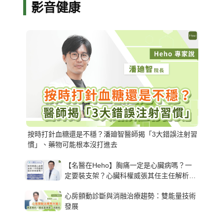
影音健康
按時打針血糖還是不穩？潘廸智醫師揭「3大錯誤注射習
慣」、藥物可能根本沒打進去
【名醫在Heho】胸痛一定是心臟病嗎？一
定要裝支架？心臟科權威張其任主任解析支
架種類、風險與選擇關鍵
心房顫動診斷與消融治療趨勢：雙能量技術
發展