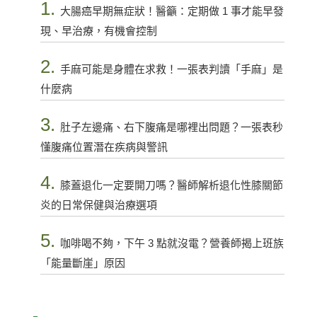
1.
大腸癌早期無症狀！醫籲：定期做 1 事才能早發
現、早治療，有機會控制
2.
手麻可能是身體在求救！一張表判讀「手麻」是
什麼病
3.
肚子左邊痛、右下腹痛是哪裡出問題？一張表秒
懂腹痛位置潛在疾病與警訊
4.
膝蓋退化一定要開刀嗎？醫師解析退化性膝關節
炎的日常保健與治療選項
5.
咖啡喝不夠，下午 3 點就沒電？營養師揭上班族
「能量斷崖」原因