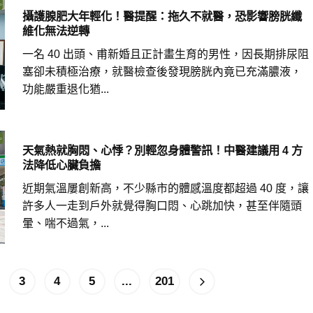
攝護腺肥大年輕化！醫提醒：拖久不就醫，恐影響膀胱纖
維化無法逆轉
一名 40 出頭、甫新婚且正計畫生育的男性，因長期排尿阻
塞卻未積極治療，就醫檢查後發現膀胱內竟已充滿膿液，
功能嚴重退化猶...
天氣熱就胸悶、心悸？別輕忽身體警訊！中醫建議用 4 方
法降低心臟負擔
近期氣溫屢創新高，不少縣市的體感溫度都超過 40 度，讓
許多人一走到戶外就覺得胸口悶、心跳加快，甚至伴隨頭
暈、喘不過氣，...
3
4
5
...
201