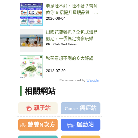
老是睡不好、睡不著？醫師
教你 6 招提升睡眠品質，建
立睡前儀式更容易入眠
2026-08-04
出國花費難抓？全包式海島
假期，一價搞定食宿玩樂，
省錢更省心！
PR・Club Med Taiwan
秋葵意想不到的６大好處
2018-07-20
Recommended by
相關網站
親子站
癌症站
營養N次方
運動站