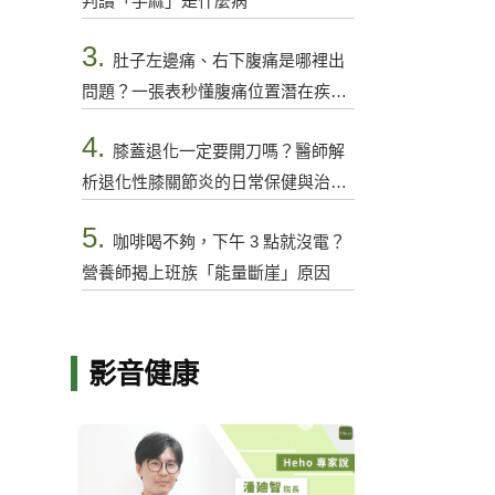
判讀「手麻」是什麼病
3.
肚子左邊痛、右下腹痛是哪裡出
問題？一張表秒懂腹痛位置潛在疾病
與警訊
4.
膝蓋退化一定要開刀嗎？醫師解
析退化性膝關節炎的日常保健與治療
選項
5.
咖啡喝不夠，下午 3 點就沒電？
營養師揭上班族「能量斷崖」原因
影音健康