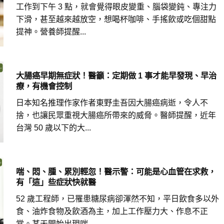
工作到下午 3 點，就會覺得眼皮變重、腦袋變鈍、專注力
下滑，甚至越來越放空，想喝杯咖啡、手搖飲或吃個甜點
提神。營養師提醒...
大腸癌早期無症狀！醫籲：定期做 1 事才能早發現、早治
療，有機會控制
日本知名推理作家作者東野圭吾因大腸癌病逝，令人不
捨，也讓民眾重視大腸癌所帶來的威脅。醫師提醒，近年
台灣 50 歲以下的大...
喘、悶、腫、累別輕忽！醫示警：可能是心血管在求救，
有「這」些症狀快就醫
52 歲工程師，已罹患糖尿病卻渾然不知，平日飲食多以外
食、油炸食物及飲酒為主，加上工作壓力大、作息不正
常。某天開始出現喘...