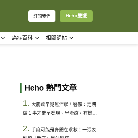
Heho嚴選
訂閱我們
癌症百科
相關網站
Heho 熱門文章
1.
大腸癌早期無症狀！醫籲：定期
做 1 事才能早發現、早治療，有機會
控制
2.
手麻可能是身體在求救！一張表