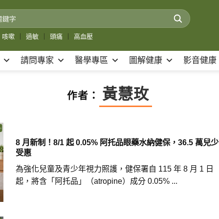
咳嗽
｜
過敏
｜
頭痛
｜
高血壓
請問專家
醫學專區
圖解健康
影音健康
黃慧玫
作者：
8 月新制！8/1 起 0.05% 阿托品眼藥水納健保，36.5 萬兒少
受惠
為強化兒童及青少年視力照護，健保署自 115 年 8 月 1 日
起，將含「阿托品」（atropine）成分 0.05% ...