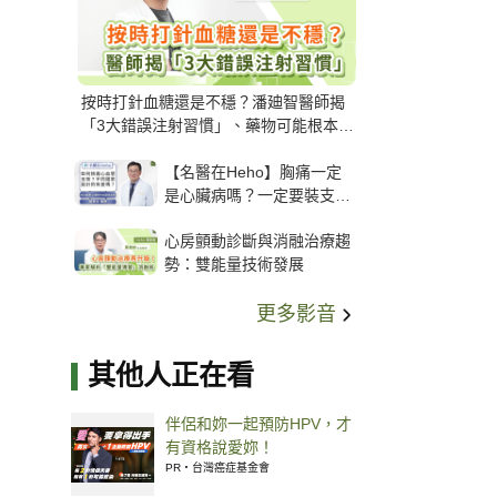
按時打針血糖還是不穩？潘廸智醫師揭
「3大錯誤注射習慣」、藥物可能根本沒
打進去
【名醫在Heho】胸痛一定
是心臟病嗎？一定要裝支
架？心臟科權威張其任主任
心房顫動診斷與消融治療趨
解析支架種類、風險與選擇
勢：雙能量技術發展
關鍵
更多影音
其他人正在看
伴侶和妳一起預防HPV，才
有資格說愛妳！
PR・台灣癌症基金會