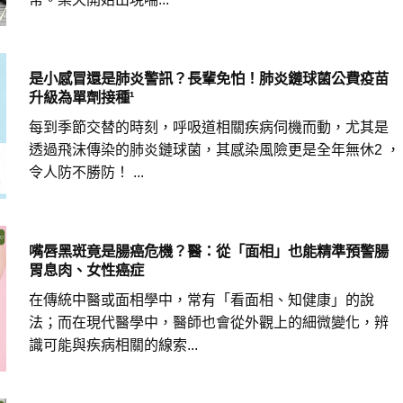
是小感冒還是肺炎警訊？長輩免怕！肺炎鏈球菌公費疫苗
升級為單劑接種¹
每到季節交替的時刻，呼吸道相關疾病伺機而動，尤其是
透過飛沫傳染的肺炎鏈球菌，其感染風險更是全年無休2 ，
令人防不勝防！ ...
嘴唇黑斑竟是腸癌危機？醫：從「面相」也能精準預警腸
胃息肉、女性癌症
在傳統中醫或面相學中，常有「看面相、知健康」的說
法；而在現代醫學中，醫師也會從外觀上的細微變化，辨
識可能與疾病相關的線索...