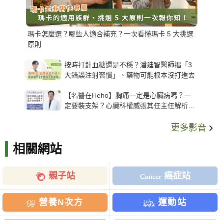
瑪卡怎麼選？哪些人適合補充？一次看懂瑪卡 5 大挑選
原則
按時打針血糖還是不穩？潘廸智醫師揭「3
大錯誤注射習慣」、藥物可能根本沒打進去
【名醫在Heho】胸痛一定是心臟病嗎？一
定要裝支架？心臟科權威張其任主任解析支
架種類、風險與選擇關鍵
更多影音
相關網站
親子站
癌症站
營養N次方
運動站