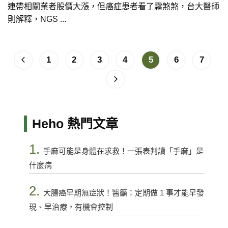
連帶相關業者股價大漲，但癌症患者看了霧煞煞，台大醫師
則解釋，NGS ...
1
2
3
4
5
6
7
Heho 熱門文章
1.
手麻可能是身體在求救！一張表判讀「手麻」是
什麼病
2.
大腸癌早期無症狀！醫籲：定期做 1 事才能早發
現、早治療，有機會控制