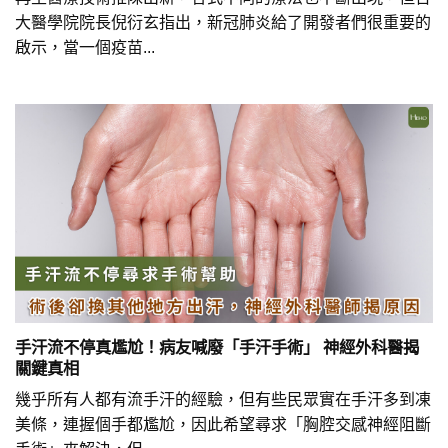
大醫學院院長倪衍玄指出，新冠肺炎給了開發者們很重要的
啟示，當一個疫苗...
手汗流不停真尷尬！病友喊廢「手汗手術」 神經外科醫揭
關鍵真相
幾乎所有人都有流手汗的經驗，但有些民眾實在手汗多到凍
美條，連握個手都尷尬，因此希望尋求「胸腔交感神經阻斷