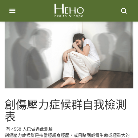
Skip
to
content
創傷壓力症候群自我檢測
表
有
4558
人已做過此測驗
創傷壓力症候群是指當經親身經歷，或目睹到威脅生命或極重大的