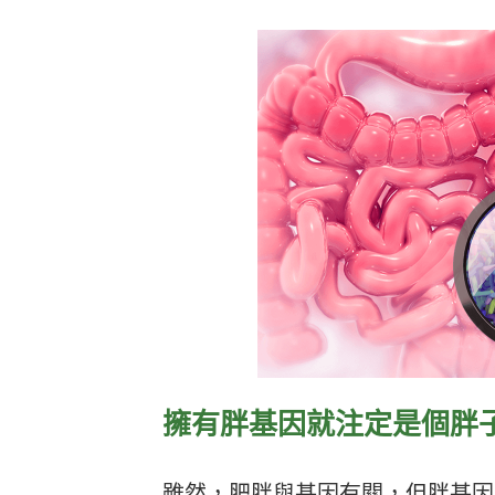
擁有胖基因就注定是個胖
雖然，肥胖與基因有關，但胖基因