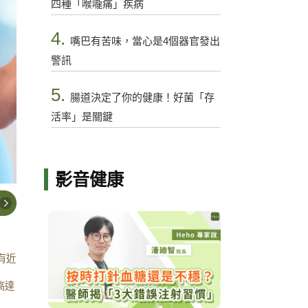
四種「喉嚨痛」疾病
4.
嘴巴有苦味，當心是4個器官發出
警訊
5.
腸道決定了你的健康！好菌「存
活率」是關鍵
影音健康
有近
高達