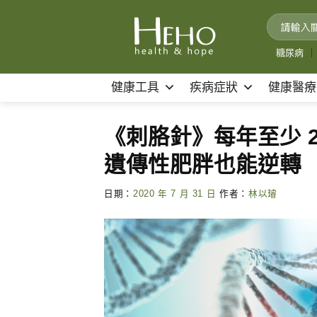
Skip
to
content
糖尿病
｜
健康工具
疾病症狀
健康醫療
《刺胳針》每年至少 
遺傳性肥胖也能逆轉
日期：
2020 年 7 月 31 日
作者：
林以璿