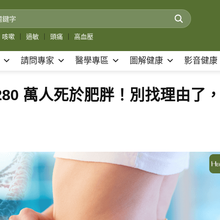
咳嗽
｜
過敏
｜
頭痛
｜
高血壓
請問專家
醫學專區
圖解健康
影音健康
280 萬人死於肥胖！別找理由了