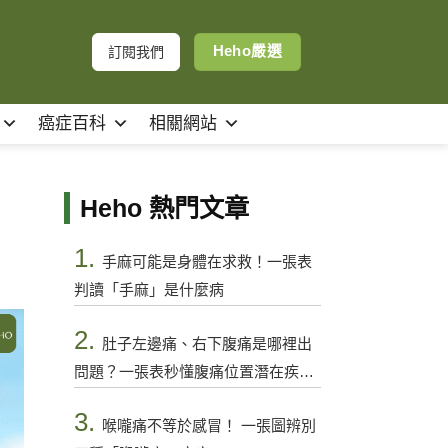
Heho嚴選
訂閱我們
癌症百科
相關網站
，
Heho 熱門文章
1.
手麻可能是身體在求救！一張表
判讀「手麻」是什麼病
2.
肚子左邊痛、右下腹痛是哪裡出
問題？一張表秒懂腹痛位置潛在疾病
與警訊
3.
喉嚨痛不等於感冒！ 一張圖辨別