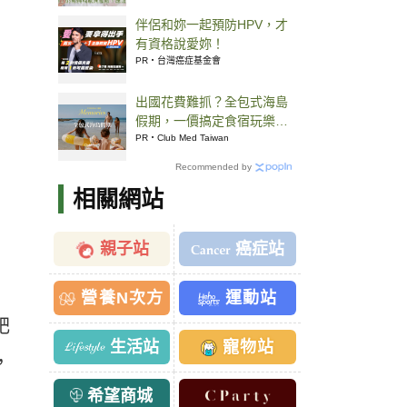
伴侶和妳一起預防HPV，才
有資格說愛妳！
PR・台灣癌症基金會
出國花費難抓？全包式海島
假期，一價搞定食宿玩樂，
省錢更省心！
PR・Club Med Taiwan
Recommended by
相關網站
親子站
癌症站
營養N次方
運動站
肥
生活站
寵物站
，
希望商城