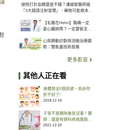
銷基
按時打針血糖還是不穩？潘廸智醫師揭
「3大錯誤注射習慣」、藥物可能根本沒
打進去
【名醫在Heho】胸痛一定
是心臟病嗎？一定要裝支
針對
架？心臟科權威張其任主任
心房顫動診斷與消融治療趨
解析支架種類、風險與選擇
勢：雙能量技術發展
關鍵
更多影音
其他人正在看
身體發出5個訊號，告訴你
肝不好了!
2018-12-16
子宮不是摘除後就沒事！醫
師：還是有婦科疾病風險、
視情況補充雌激素
2021-12-29