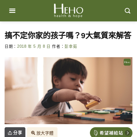
Skip
to
content
搞不定你家的孩子嗎？9大氣質來解答
日期：
2018 年 5 月 8 日
作者：
彭幸茹
分享
放大字體