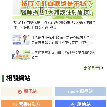
按時打針血糖還是不穩？潘廸智醫師揭「3大錯誤注射習
慣」、藥物可能根本沒打進去
【名醫在Heho】胸痛一定是心臟病嗎？一
定要裝支架？心臟科權威張其任主任解析支
架種類、風險與選擇關鍵
心房顫動診斷與消融治療趨勢：雙能量技術
發展
更多影音
相關網站
親子站
癌症站
營養N次方
運動站