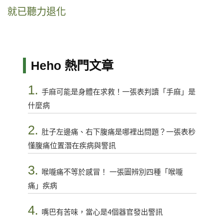
就已聽力退化
Heho 熱門文章
1.
手麻可能是身體在求救！一張表判讀「手麻」是
什麼病
2.
肚子左邊痛、右下腹痛是哪裡出問題？一張表秒
懂腹痛位置潛在疾病與警訊
3.
喉嚨痛不等於感冒！ 一張圖辨別四種「喉嚨
痛」疾病
4.
嘴巴有苦味，當心是4個器官發出警訊