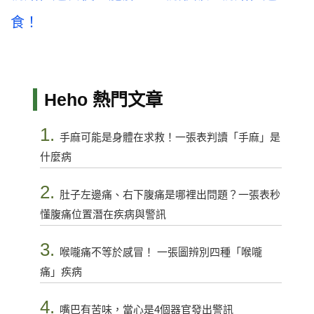
食！
Heho 熱門文章
1.
手麻可能是身體在求救！一張表判讀「手麻」是
什麼病
2.
肚子左邊痛、右下腹痛是哪裡出問題？一張表秒
懂腹痛位置潛在疾病與警訊
3.
喉嚨痛不等於感冒！ 一張圖辨別四種「喉嚨
痛」疾病
4.
嘴巴有苦味，當心是4個器官發出警訊