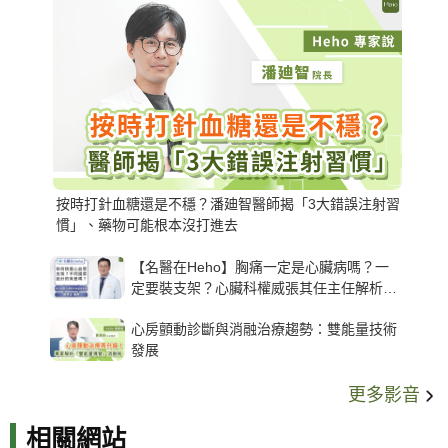
按時打針血糖還是不穩？潘廸智醫師揭「3大錯誤注射習
慣」、藥物可能根本沒打進去
【名醫在Heho】胸痛一定是心臟病嗎？一
定要裝支架？心臟科權威張其任主任解析支
架種類、風險與選擇關鍵
心房顫動診斷與消融治療趨勢：雙能量技術
發展
更多影音
相關網站