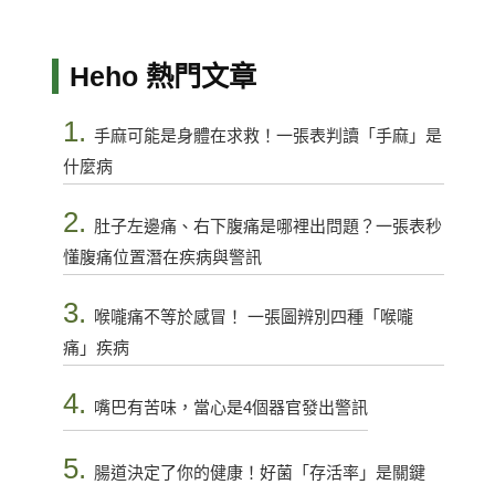
Heho 熱門文章
1.
手麻可能是身體在求救！一張表判讀「手麻」是
什麼病
2.
肚子左邊痛、右下腹痛是哪裡出問題？一張表秒
懂腹痛位置潛在疾病與警訊
3.
喉嚨痛不等於感冒！ 一張圖辨別四種「喉嚨
痛」疾病
4.
嘴巴有苦味，當心是4個器官發出警訊
5.
腸道決定了你的健康！好菌「存活率」是關鍵