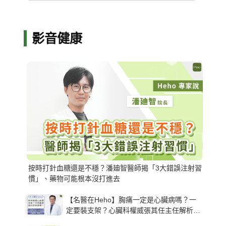
影音健康
按時打針血糖還是不穩？潘廸智醫師揭「3大錯誤注射習
慣」、藥物可能根本沒打進去
【名醫在Heho】胸痛一定是心臟病嗎？一
定要裝支架？心臟科權威張其任主任解析支
架種類、風險與選擇關鍵