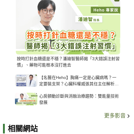
按時打針血糖還是不穩？潘廸智醫師揭「3大錯誤注射習
慣」、藥物可能根本沒打進去
【名醫在Heho】胸痛一定是心臟病嗎？一
定要裝支架？心臟科權威張其任主任解析支
架種類、風險與選擇關鍵
心房顫動診斷與消融治療趨勢：雙能量技術
發展
更多影音
相關網站