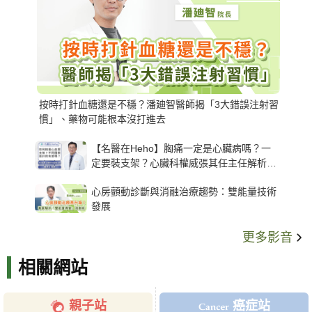
按時打針血糖還是不穩？潘廸智醫師揭「3大錯誤注射習
慣」、藥物可能根本沒打進去
【名醫在Heho】胸痛一定是心臟病嗎？一
定要裝支架？心臟科權威張其任主任解析支
架種類、風險與選擇關鍵
心房顫動診斷與消融治療趨勢：雙能量技術
發展
更多影音
相關網站
親子站
癌症站