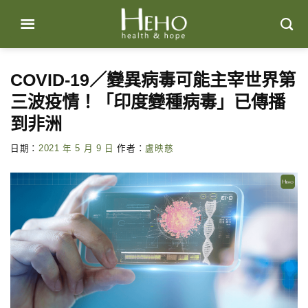
Skip
to
content
COVID-19／變異病毒可能主宰世界第
三波疫情！「印度變種病毒」已傳播
到非洲
日期：
2021 年 5 月 9 日
作者：
盧映慈