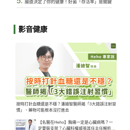
5.
腸道決定了你的健康！好菌「存活率」是關鍵
影音健康
按時打針血糖還是不穩？潘廸智醫師揭「3大錯誤注射習
慣」、藥物可能根本沒打進去
【名醫在Heho】胸痛一定是心臟病嗎？一
定要裝支架？心臟科權威張其任主任解析支