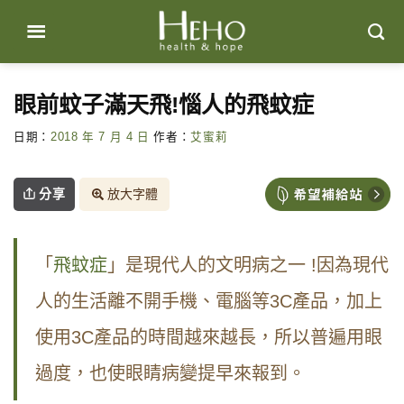
Skip
to
content
眼前蚊子滿天飛!惱人的飛蚊症
日期：
2018 年 7 月 4 日
作者：
艾蜜莉
分享
放大字體
「
飛蚊症
」是現代人的文明病之一 !因為現代
人的生活離不開手機、電腦等3C產品，加上
使用3C產品的時間越來越長，所以普遍用眼
過度，也使眼睛病變提早來報到。