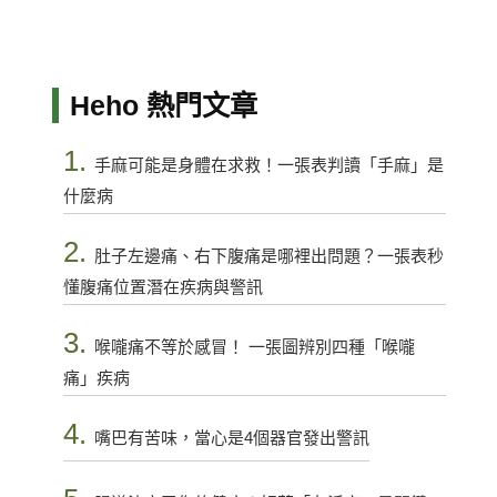
Heho 熱門文章
1.
手麻可能是身體在求救！一張表判讀「手麻」是
什麼病
2.
肚子左邊痛、右下腹痛是哪裡出問題？一張表秒
懂腹痛位置潛在疾病與警訊
3.
喉嚨痛不等於感冒！ 一張圖辨別四種「喉嚨
痛」疾病
4.
嘴巴有苦味，當心是4個器官發出警訊