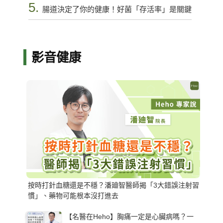
5.
腸道決定了你的健康！好菌「存活率」是關鍵
影音健康
按時打針血糖還是不穩？潘廸智醫師揭「3大錯誤注射習
慣」、藥物可能根本沒打進去
【名醫在Heho】胸痛一定是心臟病嗎？一