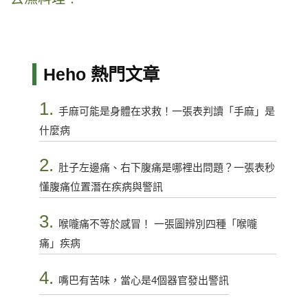
Heho 熱門文章
1.
手麻可能是身體在求救！一張表判讀「手麻」是
什麼病
2.
肚子左邊痛、右下腹痛是哪裡出問題？一張表秒
懂腹痛位置潛在疾病與警訊
3.
喉嚨痛不等於感冒！ 一張圖辨別四種「喉嚨
痛」疾病
4.
嘴巴有苦味，當心是4個器官發出警訊