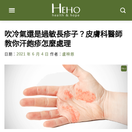
Skip
to
content
吹冷氣還是過敏長疹子？皮膚科醫師
教你汗皰疹怎麼處理
日期：
2021 年 6 月 4 日
作者：
盧映慈