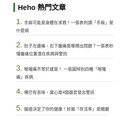
Heho 熱門文章
1.
手麻可能是身體在求救！一張表判讀「手麻」是
什麼病
2.
肚子左邊痛、右下腹痛是哪裡出問題？一張表秒
懂腹痛位置潛在疾病與警訊
3.
喉嚨痛不等於感冒！ 一張圖辨別四種「喉嚨
痛」疾病
4.
嘴巴有苦味，當心是4個器官發出警訊
5.
腸道決定了你的健康！好菌「存活率」是關鍵