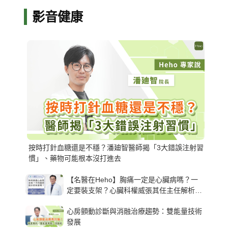
影音健康
按時打針血糖還是不穩？潘廸智醫師揭「3大錯誤注射習
慣」、藥物可能根本沒打進去
【名醫在Heho】胸痛一定是心臟病嗎？一
定要裝支架？心臟科權威張其任主任解析支
架種類、風險與選擇關鍵
心房顫動診斷與消融治療趨勢：雙能量技術
發展