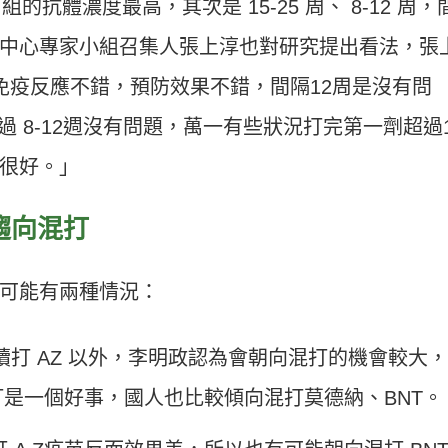
組的抗體濃度最高，其次是 15-25 周、 8-12 周，
中心專家小組召集人張上淳也對研究提出看法，張
周的免疫反應不錯，預防效果不錯，間隔12周是沒有問
論過 8-12週沒有問題，萬一有些狀況打完第一劑超過1
很好。」
趨向混打
可能有兩種情況：
續打 AZ 以外，李明政認為會朝向混打的機會較大
打是一個好事，國人也比較傾向混打莫德納、BNT。