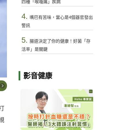
四種「喉嚨痛」疾病
4.
嘴巴有苦味，當心是4個器官發出
警訊
5.
腸道決定了你的健康！好菌「存
活率」是關鍵
影音健康
打
規