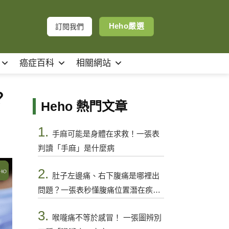
Heho嚴選
訂閱我們
癌症百科
相關網站
？
Heho 熱門文章
1.
手麻可能是身體在求救！一張表
判讀「手麻」是什麼病
2.
肚子左邊痛、右下腹痛是哪裡出
問題？一張表秒懂腹痛位置潛在疾病
與警訊
3.
喉嚨痛不等於感冒！ 一張圖辨別