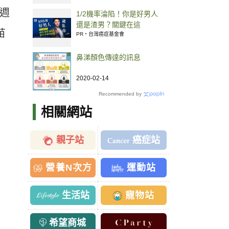
 週
1/2機率淪陷！你是好男人
還是渣男？關鍵在這
苗
PR・台灣癌症基金會
鼻涕顏色傳達的訊息
2020-02-14
Recommended by
相關網站
親子站
癌症站
營養N次方
運動站
生活站
寵物站
希望商城