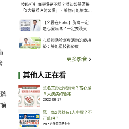
按時打針血糖還是不穩？潘廸智醫師揭
「3大錯誤注射習慣」、藥物可能根本沒
打進去
【名醫在Heho】胸痛一定
是心臟病嗎？一定要裝支
架？心臟科權威張其任主任
心房顫動診斷與消融治療趨
解析支架種類、風險與選擇
勢：雙能量技術發展
關鍵
指
更多影音
會
其他人正在看
莫名其妙出現瘀青？當心是
廠牌
６大疾病的徵兆
2022-09-17
打第
驚！每2男就有1人中標？不
可能吧？
PR・台灣癌症基金會