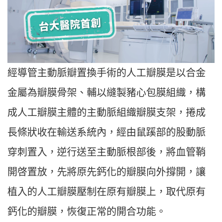
經導管主動脈瓣置換手術的人工瓣膜是以合金
金屬為瓣膜骨架、輔以縫製豬心包膜組織，構
成人工瓣膜主體的主動脈組織瓣膜支架，捲成
長條狀收在輸送系統內，經由鼠蹊部的股動脈
穿刺置入，逆行送至主動脈根部後，將血管鞘
開啓置放，先將原先鈣化的瓣膜向外撐開，讓
植入的人工瓣膜壓制在原有瓣膜上，取代原有
鈣化的瓣膜，恢復正常的開合功能。