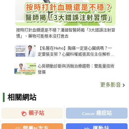
按時打針血糖還是不穩？潘廸智醫師揭「3大錯誤注射習
慣」、藥物可能根本沒打進去
【名醫在Heho】胸痛一定是心臟病嗎？一
定要裝支架？心臟科權威張其任主任解析支
架種類、風險與選擇關鍵
心房顫動診斷與消融治療趨勢：雙能量技術
發展
更多影音
相關網站
親子站
癌症站
營養N次方
運動站