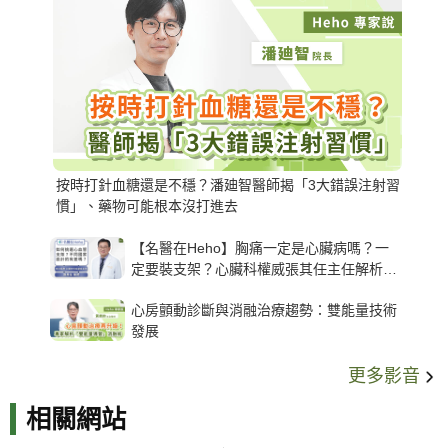
按時打針血糖還是不穩？潘廸智醫師揭「3大錯誤注射習
慣」、藥物可能根本沒打進去
【名醫在Heho】胸痛一定是心臟病嗎？一
定要裝支架？心臟科權威張其任主任解析支
架種類、風險與選擇關鍵
心房顫動診斷與消融治療趨勢：雙能量技術
發展
更多影音
相關網站