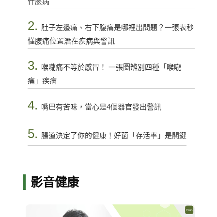
什麼病
2.
肚子左邊痛、右下腹痛是哪裡出問題？一張表秒
懂腹痛位置潛在疾病與警訊
3.
喉嚨痛不等於感冒！ 一張圖辨別四種「喉嚨
痛」疾病
4.
嘴巴有苦味，當心是4個器官發出警訊
5.
腸道決定了你的健康！好菌「存活率」是關鍵
影音健康