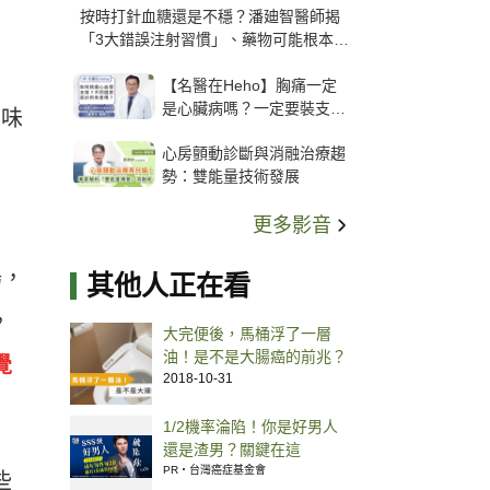
按時打針血糖還是不穩？潘廸智醫師揭
「3大錯誤注射習慣」、藥物可能根本沒
打進去
【名醫在Heho】胸痛一定
是心臟病嗎？一定要裝支
了味
架？心臟科權威張其任主任
心房顫動診斷與消融治療趨
解析支架種類、風險與選擇
勢：雙能量技術發展
關鍵
更多影音
湯，
其他人正在看
，
大完便後，馬桶浮了一層
油！是不是大腸癌的前兆？
覺
2018-10-31
1/2機率淪陷！你是好男人
還是渣男？關鍵在這
PR・台灣癌症基金會
些