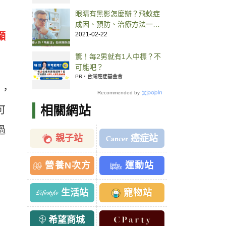
眼睛有黑影怎麼辦？飛蚊症
成因、預防、治療方法一次
顯
看
2021-02-22
驚！每2男就有1人中標？不
可能吧？
PR・台灣癌症基金會
的，
Recommended by
相關網站
可
過
親子站
癌症站
營養N次方
運動站
生活站
寵物站
希望商城