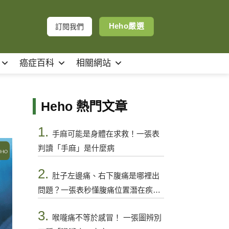
Heho嚴選
訂閱我們
癌症百科
相關網站
Heho 熱門文章
1.
手麻可能是身體在求救！一張表
判讀「手麻」是什麼病
2.
肚子左邊痛、右下腹痛是哪裡出
問題？一張表秒懂腹痛位置潛在疾病
與警訊
3.
喉嚨痛不等於感冒！ 一張圖辨別